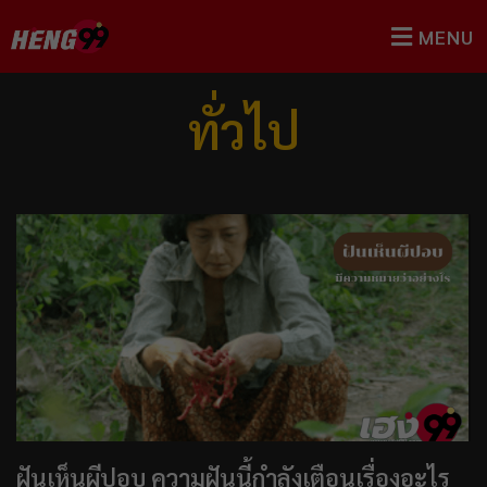
MENU
ทั่วไป
ฝันเห็นผีปอบ ความฝันนี้กำลังเตือนเรื่องอะไร