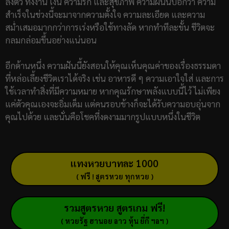
ลงตัว ทั้งงาน เงิน ความรัก และสุขภาพ ความฝันนี้บอกว่า ความ
สำเร็จในช่วงนี้จะมาจากความตั้งใจ ความละเอียด และความ
สม่ำเสมอมากกว่าการเร่งหรือใช้ทางลัด หากทำทีละขั้น ชีวิตจะ
กลมกล่อมขึ้นอย่างแน่นอน
อีกด้านหนึ่ง ความฝันนี้ยังสอนให้คุณเห็นคุณค่าของเรื่องธรรมดา
ที่หล่อเลี้ยงชีวิตเราได้จริง เช่น อาหารดี ๆ ความเอาใจใส่ และการ
ใช้เวลาทำสิ่งที่มีความหมาย หากคุณรักษาพลังแบบนี้ไว้ ไม่เพียง
แค่ตัวคุณเองจะอิ่มเต็ม แต่คนรอบข้างก็จะได้รับความอบอุ่นจาก
คุณไปด้วย และนั่นคือโชคที่งดงามมากรูปแบบหนึ่งในชีวิต
แทงหวยบาทละ 1000
( ฟรี ! สูตรหวย ทุกหวย )
รวมสูตรหวย สูตรเกม ฟรี!
( หวยรัฐ ฮานอย ลาว หุ้น ยี่กี ฯลฯ )