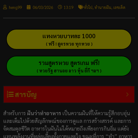
heng99
06/03/2026
13:19
ทั่วไป
,
ทำนายฝัน
,
เลขเด็ด
แทงหวยบาทละ 1000
( ฟรี ! สูตรหวย ทุกหวย )
รวมสูตรหวย สูตรเกม ฟรี!
( หวยรัฐ ฮานอย ลาว หุ้น ยี่กี ฯลฯ )
สารบัญ
สำหรับการ
ฝันว่าทำอาหาร
เป็นความฝันที่ให้ความรู้สึกอบอุ่น
และเต็มไปด้วยสัญลักษณ์ของการดูแล การสร้างสรรค์ และการ
จัดสมดุลชีวิต อาหารในฝันไม่ได้หมายถึงเพียงการกินอิ่ม แต่ยัง
แทนพลังงานที่หล่อเลี้ยงทั้งกายและใจ ขณะที่การ “ทำ” อาหาร