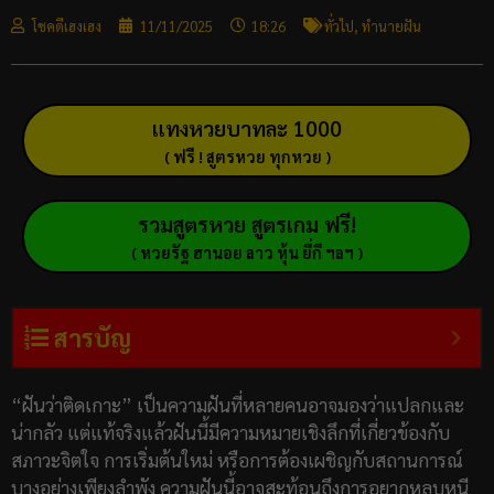
โชคดีเฮงเฮง
11/11/2025
18:26
ทั่วไป
,
ทำนายฝัน
แทงหวยบาทละ 1000
( ฟรี ! สูตรหวย ทุกหวย )
รวมสูตรหวย สูตรเกม ฟรี!
( หวยรัฐ ฮานอย ลาว หุ้น ยี่กี ฯลฯ )
สารบัญ
“ฝันว่าติดเกาะ” เป็นความฝันที่หลายคนอาจมองว่าแปลกและ
น่ากลัว แต่แท้จริงแล้วฝันนี้มีความหมายเชิงลึกที่เกี่ยวข้องกับ
สภาวะจิตใจ การเริ่มต้นใหม่ หรือการต้องเผชิญกับสถานการณ์
บางอย่างเพียงลำพัง ความฝันนี้อาจสะท้อนถึงการอยากหลบหนี