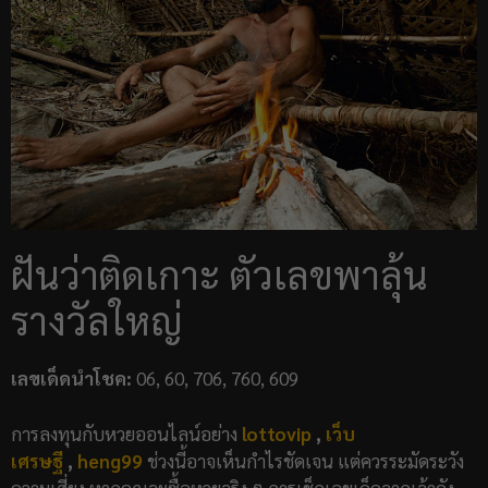
ฝันว่าติดเกาะ ตัวเลขพาลุ้น
รางวัลใหญ่
เลขเด็ดนำโชค:
06, 60, 706, 760, 609
การลงทุนกับหวยออนไลน์อย่าง
lottovip
,
เว็บ
เศรษฐี
,
heng99
ช่วงนี้อาจเห็นกำไรชัดเจน แต่ควรระมัดระวัง
ความเสี่ยง หากคุณจะซื้อหวยจริง ๆ การเช็กเลขเด็ดจากเจ้าดัง