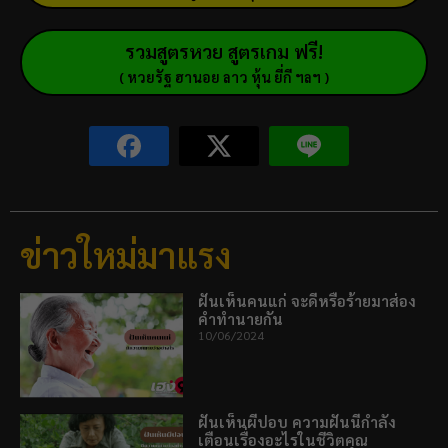
รวมสูตรหวย สูตรเกม ฟรี!
( หวยรัฐ ฮานอย ลาว หุ้น ยี่กี ฯลฯ )
ข่าวใหม่มาแรง
ฝันเห็นคนแก่ จะดีหรือร้ายมาส่อง
คำทำนายกัน
10/06/2024
ฝันเห็นผีปอบ ความฝันนี้กำลัง
เตือนเรื่องอะไรในชีวิตคุณ