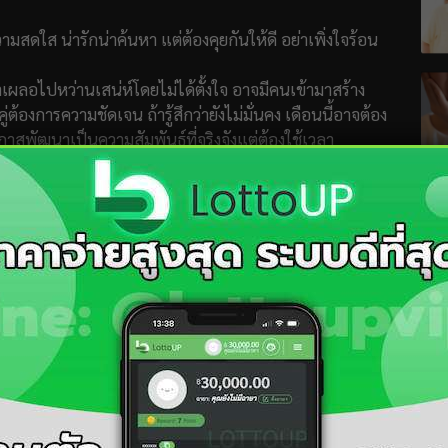
มสดใส น่ารักน่าค้นหา แต่ต้องคุยกันให้ดี อย่าเพิ่งใจร้อน
้าเผลอไปหว่านเสน่ห์โดยไม่ได้ตั้งใจ อาจมีคนเข้ามาสร้าง
องการความชัดเจน ถ้ารู้สึกว่ายังไม่มั่นคง เดือนนี้อาจต้อง
มีโอกาสพัฒนาเป็นความสัมพันธ์ที่จริงจังแต่ต้องใช้เวลา
ือพักผ่อนไม่เพียงพอ มีเกณฑ์เจ็บป่วยเล็กๆน้อยๆ เช่น ไข้
ุจากความเร่งรีบหรือความไม่ระมัดระวัง เช่น เดินสะดุด ลื่น
ตัวกับเรื่องสุขภาพ เช่น ซื้อวิตามินราคาแพงเกินไป หรือ
่วยให้คิดวางแผนงานได้ดีขึ้น