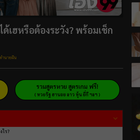
ได้เฮหรือต้องระวัง? พร้อมเช็ก
ทำนายฝัน
รวมสูตรหวย สูตรเกม ฟรี!
( หวยรัฐ ฮานอย ลาว หุ้น ยี่กี ฯลฯ )
างไร?