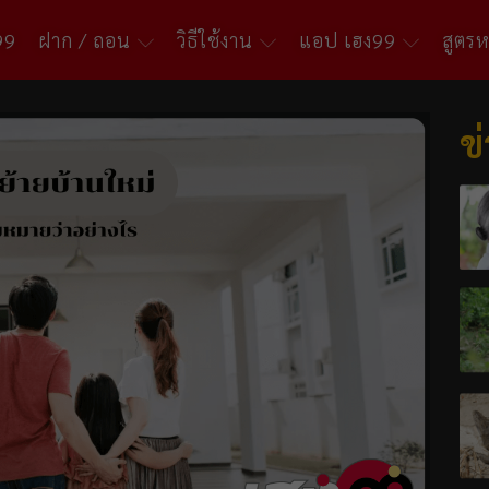
99
ฝาก / ถอน
วิธีใช้งาน
แอป เฮง99
สูตร
ข