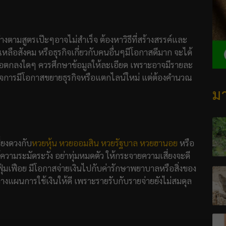
างตามสูตรเป๊ะๆอาจไม่สำเร็จ ต้องหาวิธีที่สร้างสรรค์และ
ือสังคม หรือธุรกิจเกี่ยวกับคนอื่นๆมีโอกาสดีมาก จะได้
้อตกลงใดๆ ควรศึกษาข้อมูลให้ละเอียด เพราะอาจมีรายละ
งกิจการมีโอกาสขยายธุรกิจหรือแตกไลน์ใหม่ แต่ต้องคำนวณ
มา
่ยงดวงกับ
หวยหุ้น
หวยออมสิน
หวยรัฐบาล
หวยฮานอย
หรือ
ช้ความระมัดระวัง อย่าทุ่มหมดตัว ให้กระจายความเสี่ยงจะดี
งฟุ่มเฟือย มีโอกาสจ่ายเงินไปกับค่ารักษาพยาบาลหรือสิ่งของ
องวางแผนการใช้เงินให้ดี เพราะรายรับกับรายจ่ายยังไม่สมดุล