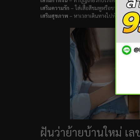
เสริมการเงิน
– ทำบุญเกี่ยวกับโรงพยาบาล หรือช่ว
เสริมความรัก
– ใส่เสื้อสีชมพูหรือขาวในวันศุกร
เสริมสุขภาพ
– หาเวลาเดินทางไปพักผ่อนสั้นๆ ห
ฝันว่าย้ายบ้านใหม่ เล