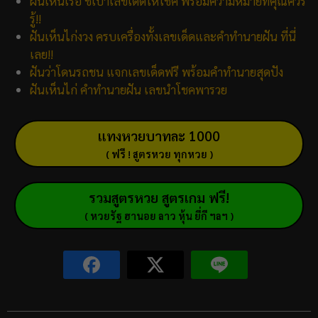
ฝันเห็นเรือ ชี้เป้าเลขเด็ดให้โชค พร้อมความหมายที่คุณควร
รู้!!
ฝันเห็นไก่งวง ครบเครื่องทั้งเลขเด็ดและคำทำนายฝัน ที่นี่
เลย!!
ฝันว่าโดนรถชน แจกเลขเด็ดฟรี พร้อมคำทำนายสุดปัง
ฝันเห็นไก่ คำทำนายฝัน เลขนำโชคพารวย
แทงหวยบาทละ 1000
( ฟรี ! สูตรหวย ทุกหวย )
รวมสูตรหวย สูตรเกม ฟรี!
( หวยรัฐ ฮานอย ลาว หุ้น ยี่กี ฯลฯ )