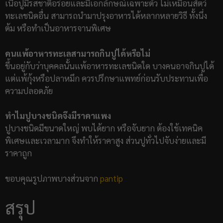
เนื้อปูมีรสชาติอร่อยและมีเอกลักษณ์เฉพาะตัว ไม่เหมือนสัตว์
ทะเลชนิดอื่น สามารถนำมาปรุงอาหารได้หลากหลายวิธี ทั้งนึ่ง
ต้ม หรือทำเป็นอาหารจานพิเศษ
คนแพ้อาหารทะเลสามารถกินปูได้หรือไม่
ขึ้นอยู่กับว่าบุคคลนั้นแพ้อาหารทะเลชนิดใด บางคนอาจกินปูได้
แต่แพ้กุ้งหรือปลาหมึก ควรปรึกษาแพทย์ก่อนรับประทานเพื่อ
ความปลอดภัย
ทำไมปูบางชนิดจึงมีราคาแพง
ปูบางชนิดมีขนาดใหญ่ พบได้ยาก หรือจับยาก ต้องใช้เทคนิค
พิเศษและเวลามาก จึงทำให้ราคาสูง ส่วนปูทั่วไปจับง่ายและมี
ราคาถูก
ขอบคุณรูปภาพบางส่วนจาก
pantip
สรุป