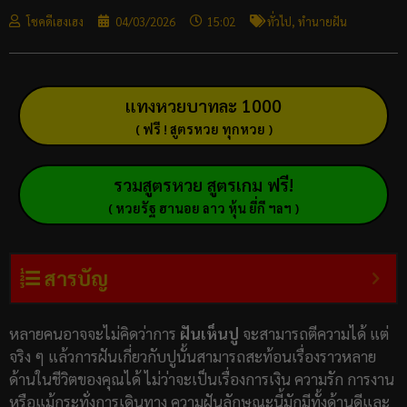
โชคดีเฮงเฮง
04/03/2026
15:02
ทั่วไป
,
ทำนายฝัน
แทงหวยบาทละ 1000
( ฟรี ! สูตรหวย ทุกหวย )
รวมสูตรหวย สูตรเกม ฟรี!
( หวยรัฐ ฮานอย ลาว หุ้น ยี่กี ฯลฯ )
สารบัญ
หลายคนอาจจะไม่คิดว่าการ
ฝันเห็นปู
จะสามารถตีความได้ แต่
จริง ๆ แล้วการฝันเกี่ยวกับปูนั้นสามารถสะท้อนเรื่องราวหลาย
ด้านในชีวิตของคุณได้ ไม่ว่าจะเป็นเรื่องการเงิน ความรัก การงาน
หรือแม้กระทั่งการเดินทาง ความฝันลักษณะนี้มักมีทั้งด้านดีและ