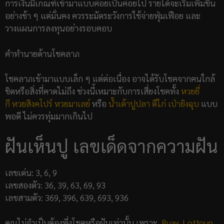
การเงินมีเกณฑ์เข้ามาแบบค่อยเป็นค่อยไป รายได้จะเริ่มเพิ่มขึ้น
อย่างช้า ๆ แต่มั่นคง ควรระมัดระวังการใช้จ่ายฟุ่มเฟือย และ
วางแผนการลงทุนอย่างรอบคอบ
คำทำนายด้านโชคลาภ
โชคลาภเข้ามาแบบเล็ก ๆ แต่ต่อเนื่อง อาจได้รับโชคจากคนใกล้
ชิดหรือสิ่งที่คาดไม่ถึง ช่วงนี้เหมาะกับการเสี่ยงโชคทั้ง
หวยยี่
กี
หวยสิงคโปร์
หวยมาเลย์
หรือ
น้ำเต้าปูปลา
ตีไก่
เป่ายิงฉุบ
แบบ
พอดี ไม่ควรทุ่มมากเกินไป
ฝันเห็นปู เลขเด็ดจากความฝัน
เลขเด่น: 3, 6, 9
เลขสองตัว: 36, 39, 63, 69, 93
เลขสามตัว: 369, 396, 639, 693, 936
คุณไม่จำเป็นต้องพึ่งโชคหรือฝันเท่านั้น เพราะ
Ruay
,
Lottoup