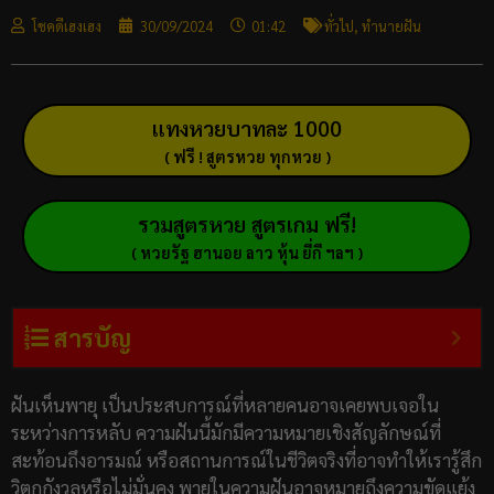
โชคดีเฮงเฮง
30/09/2024
01:42
ทั่วไป
,
ทำนายฝัน
แทงหวยบาทละ 1000
( ฟรี ! สูตรหวย ทุกหวย )
รวมสูตรหวย สูตรเกม ฟรี!
( หวยรัฐ ฮานอย ลาว หุ้น ยี่กี ฯลฯ )
สารบัญ
ฝันเห็นพายุ เป็นประสบการณ์ที่หลายคนอาจเคยพบเจอใน
ระหว่างการหลับ ความฝันนี้มักมีความหมายเชิงสัญลักษณ์ที่
สะท้อนถึงอารมณ์ หรือสถานการณ์ในชีวิตจริงที่อาจทำให้เรารู้สึก
วิตกกังวลหรือไม่มั่นคง พายุในความฝันอาจหมายถึงความขัดแย้ง