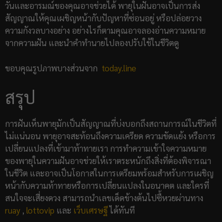
วันและอารมณ์ของคุณอาจช่วยได้ พายุในฝันอาจเป็นการส่ง
สัญญาณให้คุณเผชิญหน้ากับปัญหาที่ซ่อนอยู่ หรือปล่อยวาง
ความกังวลบางอย่าง อย่างไรก็ตามคุณอาจลองอ่านความหมาย
จากความฝัน และนำคำทำนายไปลองปรับใช้ในชีวิตดู
ขอบคุณรูปภาพบางส่วนจาก
today.line
สรุป
การฝันเห็นพายุมักเป็นสัญญาณที่บ่งบอกถึงสถานการณ์ในชีวิตที่
ไม่แน่นอน พายุอาจสะท้อนถึงความเครียด ความขัดแย้ง หรือการ
เปลี่ยนแปลงที่เข้ามาท้าทายเรา การทำความเข้าใจความหมาย
ของพายุในความฝันอาจช่วยให้เราตระหนักถึงสิ่งที่ต้องพิจารณา
ในชีวิต และอาจเป็นโอกาสในการเตรียมพร้อมสำหรับการเผชิญ
หน้ากับความท้าทายหรือการเปลี่ยนแปลงในอนาคต และใครที่
สนใจจะเสี่ยงดวง สามารถนำเลขเด็ดข้างต้นไปซื้หวยผ่านทาง
ruay
,
lottovip
และ
เว็บเศรษฐี
ได้ทันที