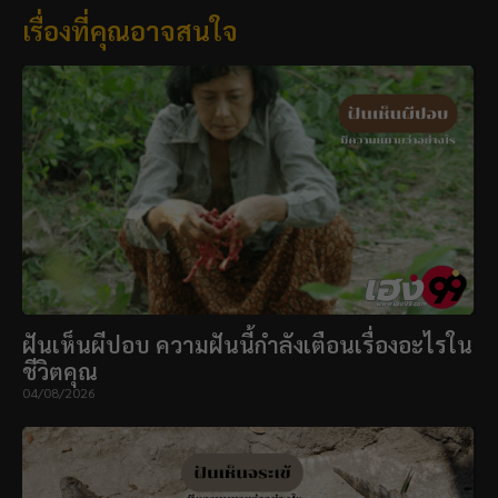
เรื่องที่คุณอาจสนใจ
ฝันเห็นผีปอบ ความฝันนี้กำลังเตือนเรื่องอะไรใน
ชีวิตคุณ
04/08/2026