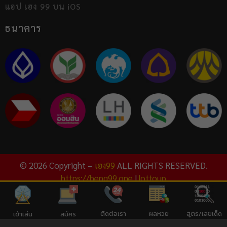
แอป เฮง 99 บน iOS
ธนาคาร
© 2026 Copyright –
เฮง99
ALL RIGHTS RESERVED.
https://heng99.one
|
lottoup
ติดต่อเรา
ผลหวย
สูตร/เลขเด็ด
เข้าเล่น
สมัคร