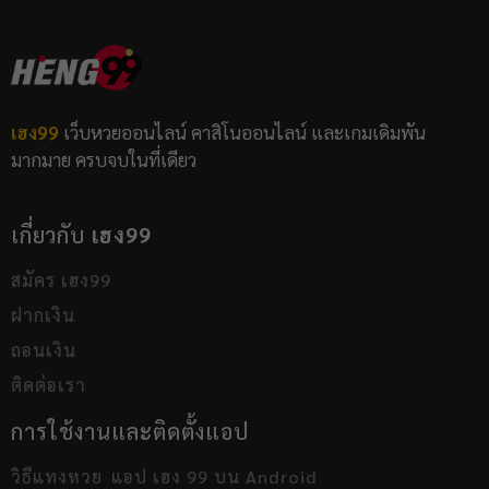
เฮง99
เว็บหวยออนไลน์ คาสิโนออนไลน์ และเกมเดิมพัน
มากมาย ครบจบในที่เดียว
เกี่ยวกับ
เฮง99
สมัคร เฮง99
ฝากเงิน
ถอนเงิน
ติดต่อเรา
การใช้งานและติดตั้งแอป
วิธีแทงหวย
แอป เฮง 99 บน Android