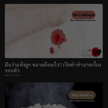
ฝันว่าแท้งลูก หมายถึงอะไร? เปิดคำทำนายเรื่อง
รอบตัว
06/07/2026