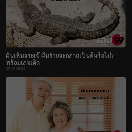
ฝันเห็นจระเข้ ฝันร้ายจะกลายเป็นดีหรือไม่?
พร้อมเลขเด็ด
29/07/2026