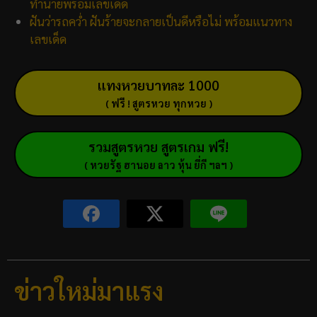
ทำนายพร้อมเลขเด็ด
ฝันว่ารถคว่ำ ฝันร้ายจะกลายเป็นดีหรือไม่ พร้อมแนวทาง
เลขเด็ด
แทงหวยบาทละ 1000
( ฟรี ! สูตรหวย ทุกหวย )
รวมสูตรหวย สูตรเกม ฟรี!
( หวยรัฐ ฮานอย ลาว หุ้น ยี่กี ฯลฯ )
ข่าวใหม่มาแรง