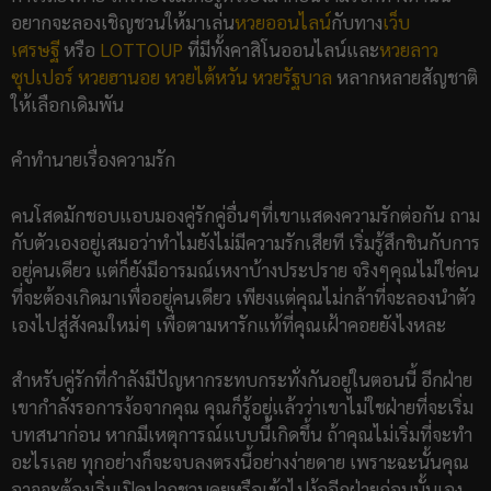
อยากจะลองเชิญชวนให้มาเล่น
หวยออนไลน์
กับทาง
เว็บ
เศรษฐี
หรือ
LOTTOUP
ที่มีทั้งคาสิโนออนไลน์และ
หวยลาว
ซุปเปอร์
หวยฮานอย
หวยไต้หวัน
หวยรัฐบาล
หลากหลายสัญชาติ
ให้เลือกเดิมพัน
คำทำนายเรื่องความรัก
คนโสดมักชอบแอบมองคู่รักคู่อื่นๆที่เขาแสดงความรักต่อกัน ถาม
กับตัวเองอยู่เสมอว่าทำไมยังไม่มีความรักเสียที เริ่มรู้สึกชินกับการ
อยู่คนเดียว แต่ก็ยังมีอารมณ์เหงาบ้างประปราย จริงๆคุณไม่ใช่คน
ที่จะต้องเกิดมาเพื่ออยู่คนเดียว เพียงแต่คุณไม่กล้าที่จะลองนำตัว
เองไปสู่สังคมใหม่ๆ เพื่อตามหารักแท้ที่คุณเฝ้าคอยยังไงหละ
สำหรับคู่รักที่กำลังมีปัญหากระทบกระทั่งกันอยู่ในตอนนี้ อีกฝ่าย
เขากำลังรอการง้อจากคุณ คุณก็รู้อยู่แล้วว่าเขาไม่ใชฝ่ายที่จะเริ่ม
บทสนาก่อน หากมีเหตุการณ์แบบนี้เกิดขึ้น ถ้าคุณไม่เริ่มที่จะทำ
อะไรเลย ทุกอย่างก็จะจบลงตรงนี้อย่างง่ายดาย เพราะฉะนั้นคุณ
อาจจะต้องเริ่มเปิดปากชวนคุยหรือเข้าไปง้ออีกฝ่ายก่อนนั้นเอง