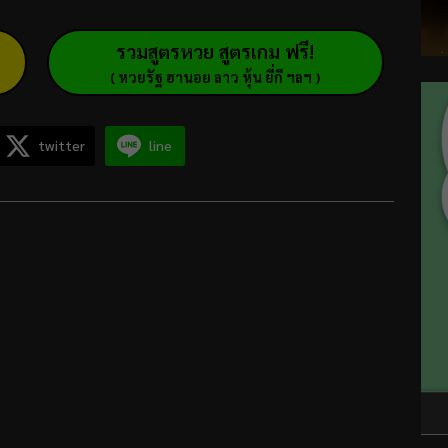
รวมสูตรหวย สูตรเกม ฟรี!
( หวยรัฐ ฮานอย ลาว หุ้น ยี่กี ฯลฯ )
twitter
line