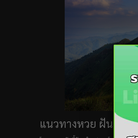
แนวทางหวย ฝันเห็นภู