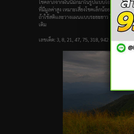
โชคลาภจากฝันนี้มักมาในรูปแบบโอกาสใหญ่ มากก
ที่มีมูลค่าสูง เหมาะเสี่ยงโชคเล็กน้อยจากเลขที่
ถ้าใช้สติและวางแผนแบบระยะยาว โชคจะไม่ใช่แค่
เดิม
เลขเด็ด: 3, 8, 21, 47, 75, 318, 942