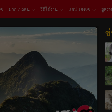
99
ฝาก / ถอน
วิธีใช้งาน
แอป เฮง99
สูตร
ข