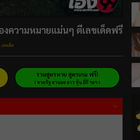
 ส่องความหมายแม่นๆ ตีเลขเด็ดฟรี
,
เลขเด็ด
รวมสูตรหวย สูตรเกม ฟรี!
( หวยรัฐ ฮานอย ลาว หุ้น ยี่กี ฯลฯ )