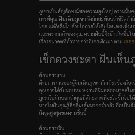
ภูเขาเป็นสัญลักษณ์ของความสูงใหญ่ ความมั่นค
การที่คุณ
ฝันเห็นภูเขา
จึงมักสะท้อนว่าชีวิตกำ
ไกล แต่ก็เต็มไปด้วยโอกาสให้เติบโตและแข็งแ
และความกล้าของคุณ ความฝันนี้จึงมักเกิดขึ้นในช
เรื่องอนาคตที่ท้าทายกว่าที่เคยเดินมา ตาม
เฮง9
เช็กดวงชะตา ฝันเห็นภ
ด้านการงาน
ด้านการงานของผู้ฝันเห็นภูเขา มักเกี่ยวข้องกั
คุณอาจได้รับมอบหมายงานที่มีผลต่ออนาคตในองค
ภูเขาในฝันบอกว่าคุณมีศักยภาพที่จะไต่ขึ้นไปได
หากในฝันคุณรู้สึกตื่นเต้นมากกว่ากลัว ถือเป็
ถึงจุดสูงสุดของงานชิ้นนี้
ด้านการเงิน