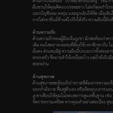
ด้านการเงินสื่อถึง “เป้าหมายก้อนใหญ่” เช่น การ
ฝันชวนให้คุณคิดแบบระยะยาว ไม่หวังผลกำไรระย
แยกบัญชีออม ลงทุน และฉุกเฉินให้ชัด เมื่อเดิน
การไต่เขาที่แม้ช้าแต่ไปถึงได้จริง ความฝันนี้ยังเ
ด้านความรัก
ด้านความรักของผู้ฝันเห็นภูเขา มักสะท้อนว่าความส
เดิม คนโสดอาจเจอคนที่ต้องใช้เวลาศึกษากัน ไม
มั่นคง ส่วนคนมีคู่ ความฝันนี้บ่งบอกว่าทั้งสองอาจ
ครอบครัว ซึ่งอาจทำให้เหนื่อยบ้าง แต่ถ้ายังจับม
ตระหง่าน
ด้านสุขภาพ
ด้านสุขภาพสะท้อนถึงร่างกายที่ต้องการความแข็ง
ออกกำลังกาย ฟื้นฟูตัวเอง หรือจัดระบบการนอนใ
ภูเขาเตือนให้คุณไม่ละเลยการดูแลพื้นฐาน เช่
จัดการความเครียด หากคุณทำอย่างต่อเนื่อง สุขภ