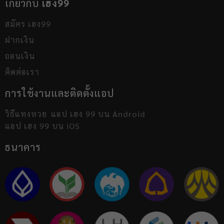
เกี่ยวกับ
เฮง99
สมัคร เฮง99
ฝากเงิน
ถอนเงิน
ติดต่อเรา
การใช้งานและติดตั้งแอป
วิธีแทงหวย
แอป เฮง 99 บน Android
แอป เฮง 99 บน iOS
ธนาคาร