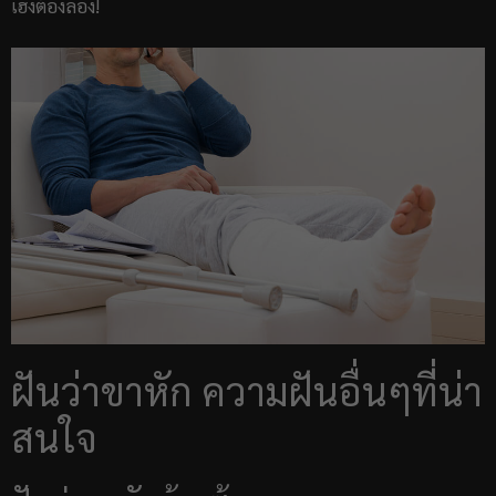
เฮงต้องลอง!
ฝันว่าขาหัก ความฝันอื่นๆที่น่า
สนใจ