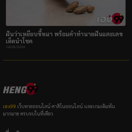
ฝันว่าเหยียบขี้หมา พร้อมคำทำนายฝันและเลข
เด็ดนำโชค
14/06/2026
เฮง99
เว็บหวยออนไลน์ คาสิโนออนไลน์ และเกมเดิมพัน
มากมาย ครบจบในที่เดียว