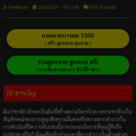
โชคดีเฮงเฮง
26/02/2025
12:49
ทั่วไป
,
ทำนายฝัน
แทงหวยบาทละ 1000
( ฟรี ! สูตรหวย ทุกหวย )
รวมสูตรหวย สูตรเกม ฟรี!
( หวยรัฐ ฮานอย ลาว หุ้น ยี่กี ฯลฯ )
สารบัญ
ฝันว่าขาหัก มักจะเป็นฝันที่สร้างความวิตกกังวล เพราะขาหักเป็น
สัญลักษณ์ของการสูญเสียความมั่นคงหรือความยากลำบากใน
การดำเนินชีวิต การฝันเช่นนี้อาจบ่งบอกถึงการที่คุณรู้สึกถึง
อุปสรรค หรือกำลังเผชิญกับช่วงเวลาที่ยากลำบากในด้านต่างๆ