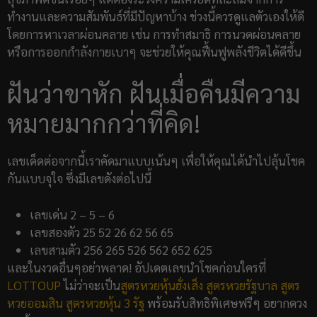
ทำงานและความสัมพันธ์ที่มีปัญหาบ้าง ช่วงนี้ควรดูแลตัวเองให้ดี
โดยการหาเวลาผ่อนคลาย เช่น การทำสมาธิ การนวดผ่อนคลาย
หรือการออกกำลังกายเบาๆ จะช่วยให้คุณฟื้นฟูพลังชีวิตได้ดีขึ้น
ฝันว่าขาหัก ฝันเมื่อคืนมีความ
หมายมากกว่าที่คิด!
เลขเด็ดต่อจากนี้เราคัดมาแบบเน้นๆ เพื่อให้คุณได้นำไปลุ้นโชค
กันแบบจุใจ ซึ่งมีเลขดังต่อไปนี้
เลขเด่น 2 – 5 – 6
เลขสองตัว 25 52 26 62 56 65
เลขสามตัว 256 265 526 562 652 625
และในงวดอื่นๆอย่าพลาด! อัปเดตเลขนำโชคก่อนใครที่
LOTTOUP
ไม่ว่าจะเป็น
สูตรหวยหุ้นฮั่งเส็ง
สูตรหวยรัฐบาล
สูตร
หวยออมสิน
สูตรหวยหุ้น 3 รัฐ
พร้อมรับสิทธิพิเศษฟรีๆ อยากดวง