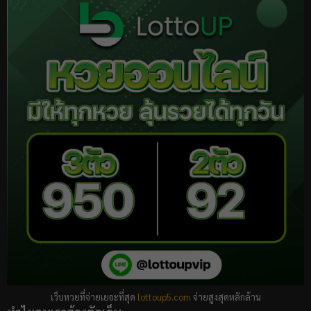
เว็บหวยที่จ่ายเยอะที่สุด
lottoup5.com
จ่ายสูงสุดหลักล้าน