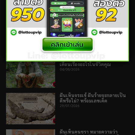
ข่าวใหม่มาแรง
ฝันเห็นคนแก่ จะดีหรือร้ายมาส่อง
คำทำนายกัน
10/06/2024
ฝันเห็นผีปอบ ความฝันนี้กำลัง
เตือนเรื่องอะไรในชีวิตคุณ
04/08/2026
ฝันเห็นจระเข้ ฝันร้ายจะกลายเป็น
ดีหรือไม่? พร้อมเลขเด็ด
29/07/2026
ฝันเห็นคนชรา หมายความว่า