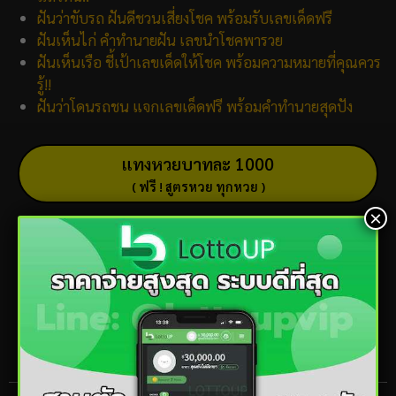
ฝันว่าขับรถ ฝันดีชวนเสี่ยงโชค พร้อมรับเลขเด็ดฟรี
ฝันเห็นไก่ คำทำนายฝัน เลขนำโชคพารวย
ฝันเห็นเรือ ชี้เป้าเลขเด็ดให้โชค พร้อมความหมายที่คุณควร
รู้!!
ฝันว่าโดนรถชน แจกเลขเด็ดฟรี พร้อมคำทำนายสุดปัง
แทงหวยบาทละ 1000
( ฟรี ! สูตรหวย ทุกหวย )
×
รวมสูตรหวย สูตรเกม ฟรี!
( หวยรัฐ ฮานอย ลาว หุ้น ยี่กี ฯลฯ )