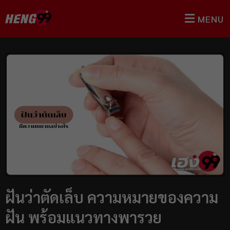
MENU
ฝันว่าตัดเล็บ ความหมายของความ
ฝัน พร้อมแนวทางพารวย