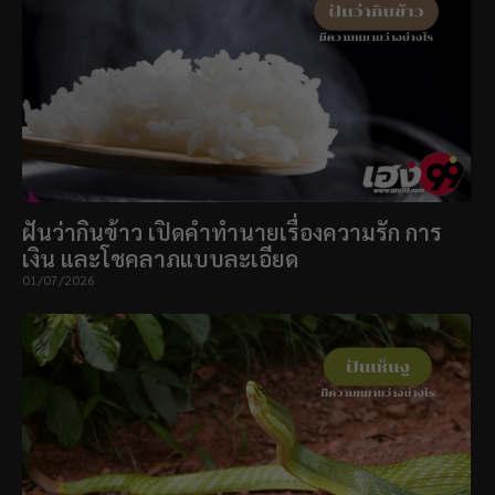
ฝันว่ากินข้าว เปิดคำทำนายเรื่องความรัก การ
เงิน และโชคลาภแบบละเอียด
01/07/2026