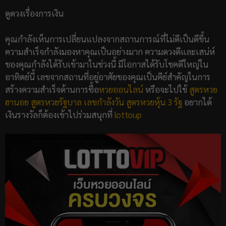
ดูดวงเรื่องการเงิน
คุณกำลังเห็นการเปลี่ยนแปลงจากสถานการณ์ที่ไม่ดีเป็นดีขึ้น
ความสำเร็จกำลังมองหาคุณเป็นอย่างมาก ความดวงดีและเสน่ห์
ของคุณกำลังได้รับเข้ามาในช่วงนี้ มีโอกาสได้รับโชคดีใหญ่ใน
อาทิตย์นี้ เลขจากสถานที่อยู่อาศัยของคุณเป็นคีย์สำคัญในการ
สร้างความสำเร็จด้านการซื้อ
หวยออนไลน์
หรือจะไปใช้
สูตรหวย
ฮานอย
สูตรหวยรัฐบาล
เลขกำลังวัน
สูตรหวยหุ้น 3 รัฐ
อยากได้
เงินรางวัลก็ต้องเข้าไปร่วมสนุกที่
lottoup