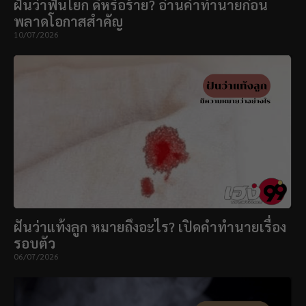
ฝันว่าฟันโยก ดีหรือร้าย? อ่านคำทำนายก่อน
พลาดโอกาสสำคัญ
10/07/2026
ฝันว่าแท้งลูก หมายถึงอะไร? เปิดคำทำนายเรื่อง
รอบตัว
06/07/2026