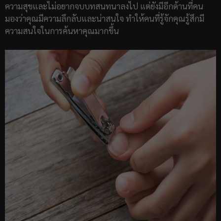
ความสุขและไม่อยากจบบทสนทนาลงไป แต่ยังมีอีกด้านที่คน
มองว่าคุณมีความลึกลับและน่าสนใจ ทำให้คนที่รู้จักคุณรู้สึกมี
ความสนใจในการค้นหาคุณมากขึ้น