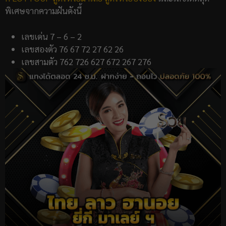
พิเศษจากความฝันดังนี้
เลขเด่น 7 – 6 – 2
เลขสองตัว 76 67 72 27 62 26
เลขสามตัว 762 726 627 672 267 276