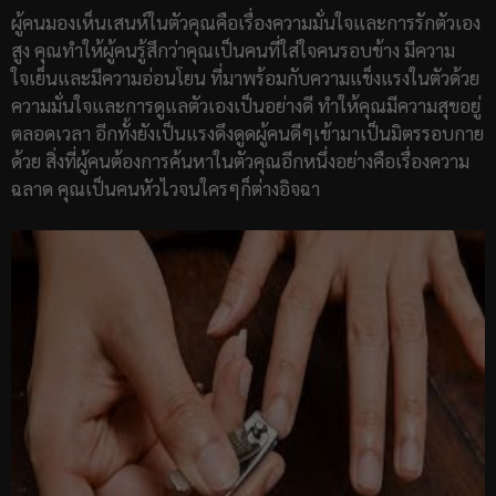
ผู้คนมองเห็นเสนห์ในตัวคุณคือเรื่องความมั่นใจและการรักตัวเอง
สูง คุณทำให้ผู้คนรู้สึกว่าคุณเป็นคนที่ใส่ใจคนรอบข้าง มีความ
ใจเย็นและมีความอ่อนโยน ที่มาพร้อมกับความแข็งแรงในตัวด้วย
ความมั่นใจและการดูแลตัวเองเป็นอย่างดี ทำให้คุณมีความสุขอยู่
ตลอดเวลา อีกทั้งยังเป็นแรงดึงดูดผู้คนดีๆเข้ามาเป็นมิตรรอบกาย
ด้วย สิ่งที่ผู้คนต้องการค้นหาในตัวคุณอีกหนึ่งอย่างคือเรื่องความ
ฉลาด คุณเป็นคนหัวไวจนใครๆก็ต่างอิจฉา