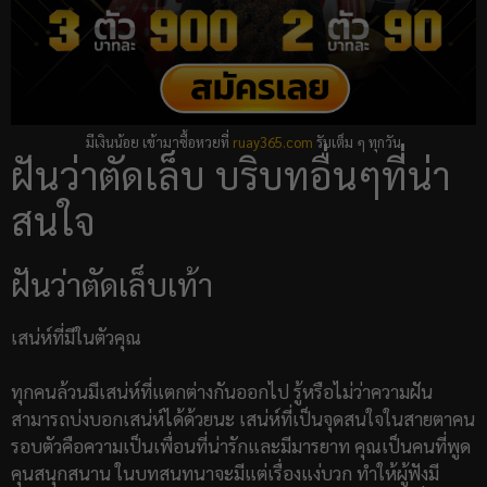
มีเงินน้อย เข้ามาซื้อหวยที่
ruay365.com
รับเต็ม ๆ ทุกวัน
ฝันว่าตัดเล็บ บริบทอื่นๆที่น่า
สนใจ
ฝันว่าตัดเล็บเท้า
เสน่ห์ที่มีในตัวคุณ
ทุกคนล้วนมีเสน่ห์ที่แตกต่างกันออกไป รู้หรือไม่ว่าความฝัน
สามารถบ่งบอกเสน่ห์ได้ด้วยนะ เสน่ห์ที่เป็นจุดสนใจในสายตาคน
รอบตัวคือความเป็นเพื่อนที่น่ารักและมีมารยาท คุณเป็นคนที่พูด
คุนสนุกสนาน ในบทสนทนาจะมีแต่เรื่องแง่บวก ทำให้ผู้ฟังมี