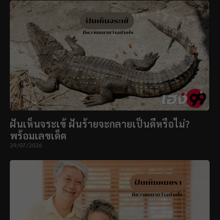
ฝันเห็นจระเข้ ฝันร้ายจะกลายเป็นดีหรือไม่?
พร้อมเลขเด็ด
29/07/2026