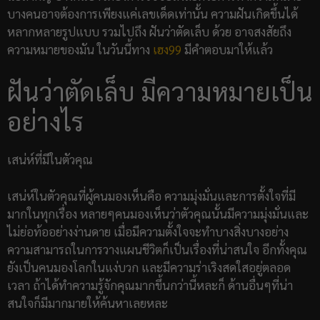
บางคนอาจต้องการเพียงแค่เลขเด็ดเท่านั้น ความฝันเกิดขึ้นได้
หลากหลายรูปแบบ รวมไปถึง ฝันว่าตัดเล็บ ด้วย อาจสงสัยถึง
ความหมายของมัน ในวันนี้ทาง
เฮง99
มีคำตอบมาให้แล้ว
ฝันว่าตัดเล็บ มีความหมายเป็น
อย่างไร
เสน่ห์ที่มีในตัวคุณ
เสน่ห์ในตัวคุณที่ผู้คนมองเห็นคือ ความมุ่งมั่นและการตั้งใจที่มี
มากในทุกเรื่อง หลายๆคนมองเห็นว่าตัวคุณนั้นมีความมุ่งมั่นและ
ไม่ย่อท้ออย่างง่านดาย เมื่อมีความตั้งใจจะทำบางสิ่งบางอย่าง
ความสามารถในการวางแผนชีวิตก็เป็นเรื่องที่น่าสนใจ อีกทั้งคุณ
ยังเป็นคนมองโลกในแง่บวก และมีความร่าเริงสดใสอยู่ตลอด
เวลา ถ้าได้ทำความรู้จักคุณมากขึ้นกว่านี้หละก็ ด้านอื่นๆที่น่า
สนใจก็มีมากมายให้ค้นหาเลยหละ