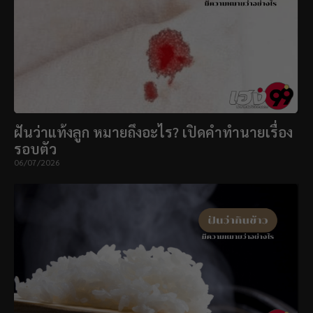
ฝันว่าแท้งลูก หมายถึงอะไร? เปิดคำทำนายเรื่อง
รอบตัว
06/07/2026