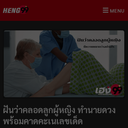
MENU
ฝันว่าคลอดลูกผู้หญิง ทำนายดวง
พร้อมคาดคะเนเลขเด็ด