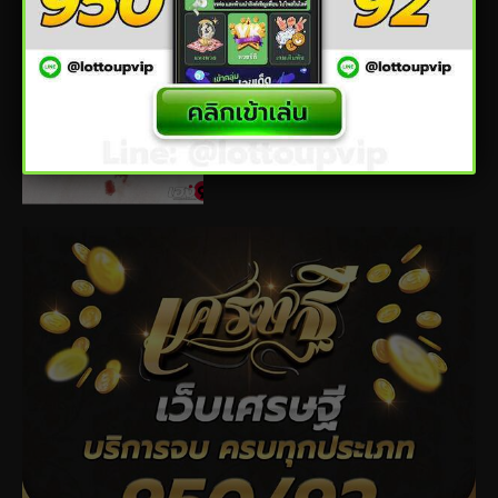
10/07/2026
ฝันว่าแท้งลูก หมายถึงอะไร? เปิด
คำทำนายเรื่องรอบตัว
06/07/2026