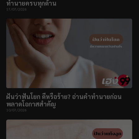
ทำนายครบทุกด้าน
17/07/2026
ฝันว่าฟันโยก ดีหรือร้าย? อ่านคำทำนายก่อน
พลาดโอกาสสำคัญ
10/07/2026