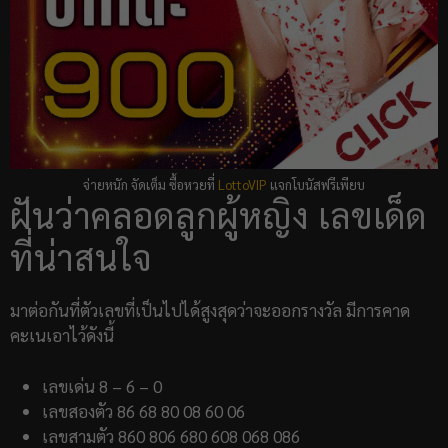
จ่ายหนัก จัดเต็ม ซื้อหวยที่
LottoVIP
แจกโบนัสฟรีเพียบ
ฝันว่าคลอดลูกผู้หญิง เลขเด็ด
ที่น่าสนใจ
มาต่อกันที่ตัวเลขที่เป็นไปได้สูงสุดว่าจะออกรางวัล มีการคาด
คะเนเอาไว้ดังนี้
เลขเด่น 8 – 6 – 0
เลขสองตัว 86 68 80 08 60 06
เลขสามตัว 860 806 680 608 068 086