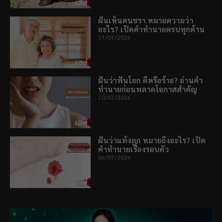
ฝันเห็นคนชรา หมายความว่า
อะไร? เปิดคำทำนายครบทุกด้าน
17/07/2026
ฝันว่าฟันโยก ดีหรือร้าย? อ่านคำ
ทำนายก่อนพลาดโอกาสสำคัญ
10/07/2026
ฝันว่าแท้งลูก หมายถึงอะไร? เปิด
คำทำนายเรื่องรอบตัว
06/07/2026