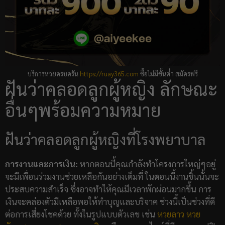
บริการหวยครบครัน
https://ruay365.com
ซื้อไม่มีขั้นต่ำ สมัครฟรี
ฝันว่าคลอดลูกผู้หญิง ลักษณะ
อื่นๆพร้อมความหมาย
ฝันว่าคลอดลูกผู้หญิงที่โรงพยาบาล
การงานและการเงิน:
หากตอนนี้คุณกำลังทำโครงการใหญ่ๆอยู่
จะมีเพื่อนร่วมงานช่วยเหลือกันอย่างเต็มที่ ในตอนนี้งานชิ้นนั้นจะ
ประสบความสำเร็จ ซึ่งอาจทำให้คุณมีเวลาพักผ่อนมากขึ้น การ
เงินจะคล่องตัวมีเหลือพอให้ทำบุญและบริจาค ช่วงนี้เป็นช่วงที่ดี
ต่อการเสี่ยงโชคด้วย ทั้งในรูปแบบตัวเลข เช่น
หวยลาว
หวย