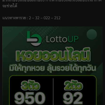
จะช่วยได้
แนวทางพารวย : 2 – 32 – 022 – 212