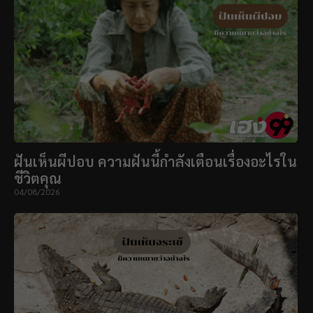
ฝันเห็นผีปอบ ความฝันนี้กำลังเตือนเรื่องอะไรใน
ชีวิตคุณ
04/08/2026