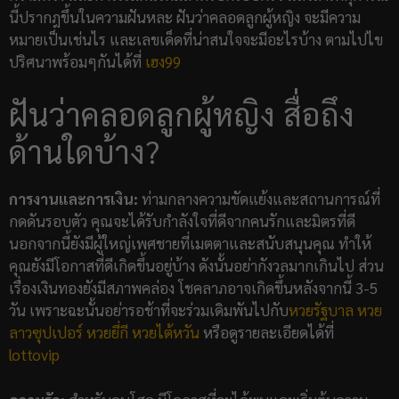
นี้ปรากฎขึ้นในความฝันหละ ฝันว่าคลอดลูกผู้หญิง จะมีความ
หมายเป็นเช่นไร และเลขเด็ดที่น่าสนใจจะมีอะไรบ้าง ตามไปไข
ปริศนาพร้อมๆกันได้ที่
เฮง99
ฝันว่าคลอดลูกผู้หญิง สื่อถึง
ด้านใดบ้าง?
การงานและการเงิน:
ท่ามกลางความขัดแย้งและสถานการณ์ที่
กดดันรอบตัว คุณจะได้รับกำลังใจที่ดีจากคนรักและมิตรที่ดี
นอกจากนี้ยังมีผู้ใหญ่เพศชายที่เมตตาและสนับสนุนคุณ ทำให้
คุณยังมีโอกาสที่ดีเกิดขึ้นอยู่บ้าง ดังนั้นอย่ากังวลมากเกินไป ส่วน
เรื่องเงินทองยังมีสภาพคล่อง โชคลาภอาจเกิดขึ้นหลังจากนี้ 3-5
วัน เพราะฉะนั้นอย่ารอช้าที่จะร่วมเดิมพันไปกับ
หวยรัฐบาล
หวย
ลาวซุปเปอร์
หวยยี่กี
หวยไต้หวัน
หรือดูรายละเอียดได้ที่
lottovip