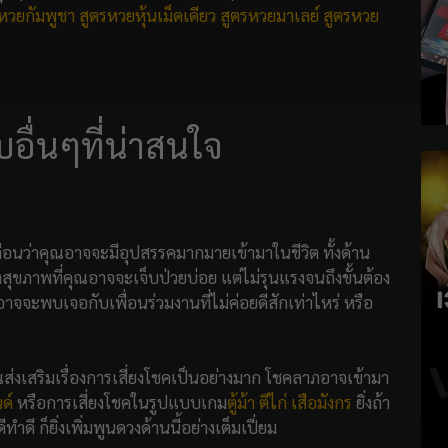
หวยกัมพูชา
สูตรหวยหุ้นเม็ดเดียว
สูตรหวยมาเลย์
สูตรหวย
บอื่นๆที่น่าสนใจ
เตือนว่าคุณอาจจะมีอุปสรรคมากมายเข้ามาในชีวิต ทั้งด้าน
ุขภาพที่คุณอาจจะเจ็บป่วยบ่อย แต่ไม่รุนแรงจนถึงขั้นต้อง
จะพบเจอกับเพื่อนร่วมงานที่ไม่ค่อยดีสักเท่าไหร่ หรือ
ส่งเสริมเรื่องการเสี่ยงโชคเป็นอย่างมาก โชคลาภอาจเข้ามา
ด์
หรือการเสี่ยงโชคในรูปแบบเกม
ตู้ม้า
ตีไก่
เสือมังกร
ยิ่งถ้า
ดี ก็ยิ่งเพิ่มพูนดวงด้านนี้อย่างเต็มเปี่ยม