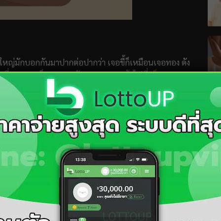
ใหญ่มักบอกกันมาปากต่อปากว่า เจอขี้ก็เหมือนเจอทอง ดัง
ใครที่อยากจะเช็กดวงของตัวเองสามารถเข้าไปที่
เว็บ
แบบ ไม่ว่าจะเป็น
หวยไต้หวัน
หวยปิงปอง
หวยหุ้น
หวย
รเดิมพันครั้งนี้อาจทำให้คุณมีเงินเข้ามาเป็นจำนวนมาก
VIP
แทงหวยได้กำไรไม่ยาก จ่าย 900
าหาคุณมากมาย เสมือนแมลงวันตอบอุจจาระ แต่นี่เป็นสิ่ง
ิงๆ ทำให้คุณมีตัวเลือกเข้ามาเยอะพอสมควร ดังนั้นคุณต้อง
บชีวิตคุณ เป็นคนที่คอยค้ำจุนคุณอยู่เสมอ ยื่นมือมาช่วยคุณ