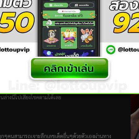
ี้มีความหมายอะไรบ้างหรือไม่ คำทำนายบอกให้คุณนั้นต้อง
องเสีย ถ่ายเหลว หรืออุจจาระไม่ออก ดังนั้ควรที่จะระวังเรื่อง
อดภัย และพักผ่อนให้เพียงพอ
/ruay365.com
เว็บหวย No.1 ของไทย
ทางเลขเด็ดพารวย
มอ และมีคนไทยจำนวนไม่น้อยเลยที่ถูกหวยหลังจากฝันว่า
ล่างนี้ไปเสี่ยงโชคตามได้เลย
 ทุกๆคนสามารถเจาะลืกเลขเด็ดอื่นๆด้วยตัวเองผ่านทาง