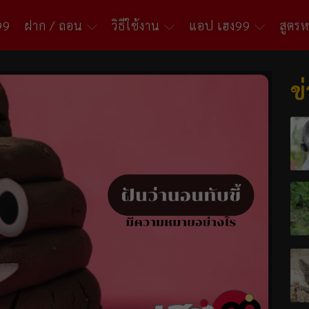
99
ฝาก / ถอน
วิธีใช้งาน
แอป เฮง99
สูตร
ข