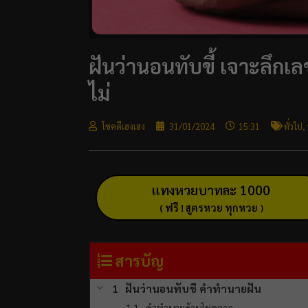
ฝันว่านอนทับขี้ เจาะลึกเ
ไม่
โชคดีเฮงเฮง
31/01/2024
15:31
ทั่วไป
,
แทงหวยบาทละ 1000
( ฟรี ! สูตรหวย ทุกหวย )
สารบัญ
ฝันว่านอนทับขี้ คำทำนายฝัน
คำทำนายด้านโชคลาภ