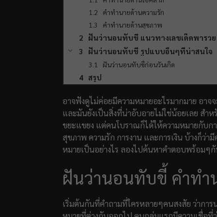
คำทำนายด้านความรัก
คำทำนายด้านสุขภาพ
ฝันว่านอนทับขี้ แนวทางเลขเด็ดพารวย
ฝันว่านอนทับขี้ รูปแบบอื่นๆที่น่าสนใจ
ฝันว่านอนทับขี้ก่อนวันเกิด
สรุป
อาจฟังดูไม่ค่อยมีความหมายอะไรมากมาย อาจจะเป็
และมันยังเป็นสิ่งที่น่าอับอายไม่ใช่น้อยเลย สำหรั
ขยะแขยง แต่คนโบราณก็ได้ให้ความหมายกับการฝั
สุขภาพ ความรัก การงาน และการเงิน บ้างก็ว่ามีค
หมายเป็นอย่างไร ลองไปค้นหาคำตอบพร้อมๆกัน
ฝันว่านอนทับขี้ คำทำ
เริ่มต้นกันที่คำถามที่ใครหลายๆคนสงสัย ว่าการนอ
หมายที่ต่างกันออกไป คนกลุ่มแรกมีความเชื่อที่ว