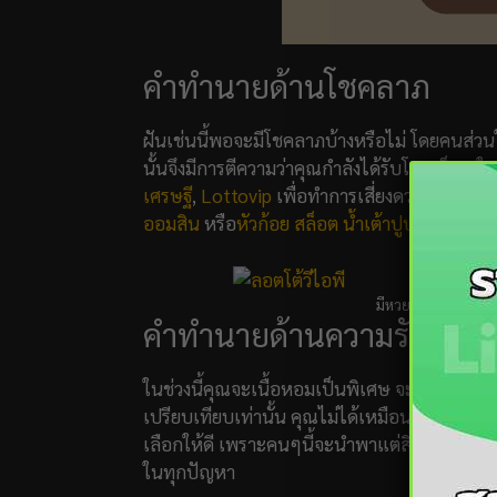
คำทำนายด้านโชคลาภ
ฝันเช่นนี้พอจะมีโชคลาภบ้างหรือไม่ โดยคนส่วน
นั้นจึงมีการตีความว่าคุณกำลังได้รับโชคเต็มๆ 
เศรษฐี
,
Lottovip
เพื่อทำการเสี่ยงดวงได้ทุกรูป
ออมสิน
หรือ
หัวก้อย
สล็อต
น้ำเต้าปูปลา
ไฮโล
กา
มีหวยทุกชนิด
Lotto
คำทำนายด้านความรัก
ในช่วงนี้คุณจะเนื้อหอมเป็นพิเศษ จะมีคนเข้าม
เปรียบเทียบเท่านั้น คุณไม่ได้เหมือนอุจจาระจร
เลือกให้ดี เพราะคนๆนี้จะนำพาแต่สิ่งดีๆมาให้กั
ในทุกปัญหา