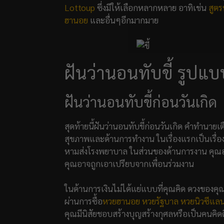
Lottoup
ซึ่งมีให้เลือกหลากหลาย อาทิเช่น
สูตร
ฮานอย
และอื่นๆอีกมากมาย
ฝันว่านอนทับขี้ รูปแบ
ฝันว่านอนทับขี้ก่อนวันเกิด
สุดท้ายนี้ฝันว่านอนทับขี้ก่อนวันเกิด คำทำนาย
สุขภาพและด้านการทำงาน ในเรื่องแรกเป็นเรื่องส
หามส่งโรงพยาบาล ในส่วนของด้านการงาน คุณอาจ
คุณอาจถูกเอาเปรียบจากเพื่อนร่วมงาน
ในด้านการเงินไม่ได้แย่แบบที่คุณคิด ดวงของคุณ
ผ่านการซื้อ
หวยฮานอย
หวยรัฐบาล
หวยนิวซีแลน
คุณมีนิสัยชอบสร้างบุญสร้างกุศลหรือเป็นคนคิดดีทำ