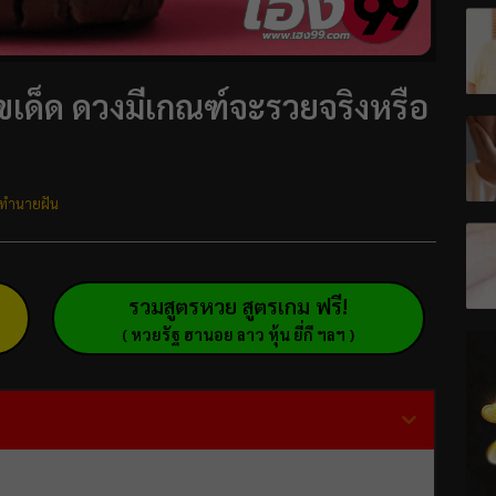
ลขเด็ด ดวงมีเกณฑ์จะรวยจริงหรือ
ทำนายฝัน
รวมสูตรหวย สูตรเกม ฟรี!
( หวยรัฐ ฮานอย ลาว หุ้น ยี่กี ฯลฯ )