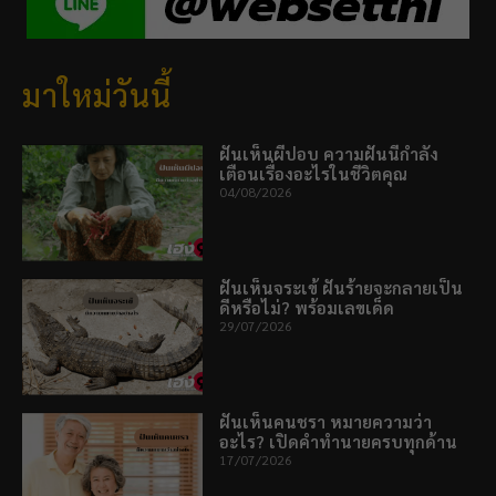
มาใหม่วันนี้
ฝันเห็นผีปอบ ความฝันนี้กำลัง
เตือนเรื่องอะไรในชีวิตคุณ
04/08/2026
ฝันเห็นจระเข้ ฝันร้ายจะกลายเป็น
ดีหรือไม่? พร้อมเลขเด็ด
29/07/2026
ฝันเห็นคนชรา หมายความว่า
อะไร? เปิดคำทำนายครบทุกด้าน
17/07/2026