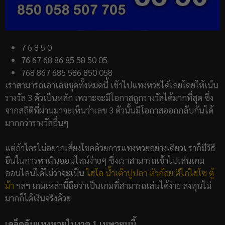
7 6 8 5 0
76 67 68 86 85 58 50 05
768 867 685 586 850 058
เราสามารถเอาเลขชุดทั้งหมดนี้ เข้าไปแทงหวยได้เลยโดยให้เน้น
รางวัล 3 ตัวเป็นหลัก เพราะจะมีโอกาสถูกรางวัลได้มากที่สุด ซึ่ง
จากสถิติที่ผ่านมาจะเห็นว่าเลข 3 ตัวนั้นมีโอกาสออกกลับกันได้
มากกว่ารางวัลอื่นๆ
แต่ถ้าใครไม่อยากเสี่ยงโชคด้วยการแทงหวยอย่างเดียวเ ราก็มีวิธี
อื่นในการหาเงินออนไลน์ง่ายๆ ซึ่งเราสามารถเข้าไปเล่นเกม
ออนไลน์ได้ไม่ว่าจะเป็น
ไฮโล
น้ำเต้าปูปลา
หัวก้อย
ตีไก่ไฮโซ
ตู้
ม้า
ฯลฯ เกมเหล่านี้ถือว่าเป็นเกมที่สามารถเล่นได้ง่าย ลงทุนไม่
มากก็ได้เงินจริงด้วย
เคล็ดลับแทงหวยในงวด 1 เมษายนนี้