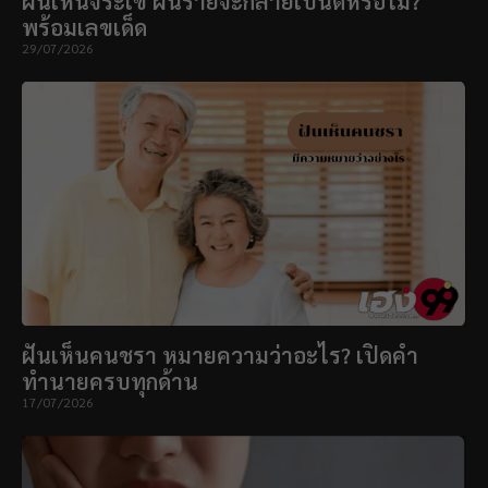
ฝันเห็นจระเข้ ฝันร้ายจะกลายเป็นดีหรือไม่?
พร้อมเลขเด็ด
29/07/2026
ฝันเห็นคนชรา หมายความว่าอะไร? เปิดคำ
ทำนายครบทุกด้าน
17/07/2026