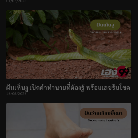
01/07/2026
ฝันเห็นงู เปิดคำทำนายที่ต้องรู้ พร้อมเลขรับโชค
16/06/2026