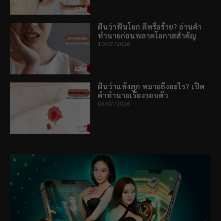
ฝันว่าฟันโยก ดีหรือร้าย? อ่านคำ
ทำนายก่อนพลาดโอกาสสำคัญ
10/07/2026
ฝันว่าแท้งลูก หมายถึงอะไร? เปิด
คำทำนายเรื่องรอบตัว
06/07/2026