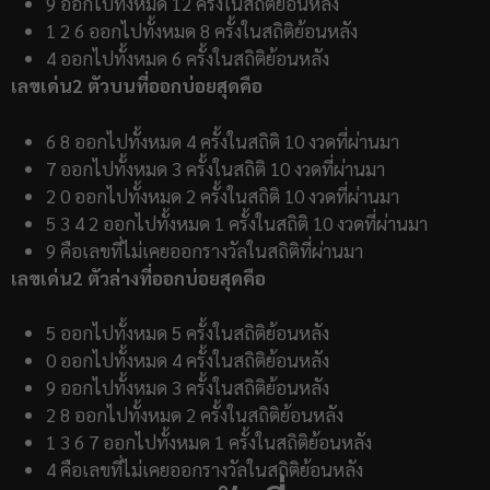
9 ออกไปทั้งหมด 12 ครั้งในสถิติย้อนหลัง
1 2 6 ออกไปทั้งหมด 8 ครั้งในสถิติย้อนหลัง
4 ออกไปทั้งหมด 6 ครั้งในสถิติย้อนหลัง
เลขเด่น2 ตัวบนที่ออกบ่อยสุดคือ
6 8 ออกไปทั้งหมด 4 ครั้งในสถิติ 10 งวดที่ผ่านมา
7 ออกไปทั้งหมด 3 ครั้งในสถิติ 10 งวดที่ผ่านมา
2 0 ออกไปทั้งหมด 2 ครั้งในสถิติ 10 งวดที่ผ่านมา
5 3 4 2 ออกไปทั้งหมด 1 ครั้งในสถิติ 10 งวดที่ผ่านมา
9 คือเลขที่ไม่เคยออกรางวัลในสถิติที่ผ่านมา
เลขเด่น2 ตัวล่างที่ออกบ่อยสุดคือ
5 ออกไปทั้งหมด 5 ครั้งในสถิติย้อนหลัง
0 ออกไปทั้งหมด 4 ครั้งในสถิติย้อนหลัง
9 ออกไปทั้งหมด 3 ครั้งในสถิติย้อนหลัง
2 8 ออกไปทั้งหมด 2 ครั้งในสถิติย้อนหลัง
1 3 6 7 ออกไปทั้งหมด 1 ครั้งในสถิติย้อนหลัง
4 คือเลขที่ไม่เคยออกรางวัลในสถิติย้อนหลัง