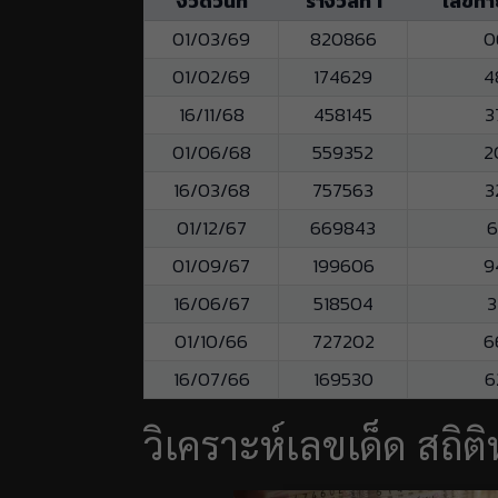
งวดวันที่
รางวัลที่ 1
เลขท้า
01/03/69
820866
0
01/02/69
174629
4
16/11/68
458145
3
01/06/68
559352
2
16/03/68
757563
3
01/12/67
669843
6
01/09/67
199606
9
16/06/67
518504
3
01/10/66
727202
6
16/07/66
169530
6
วิเคราะห์เลขเด็ด สถิ