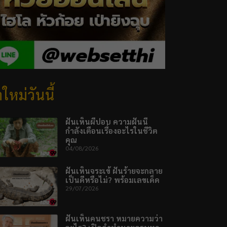
ใหม่วันนี้
ฝันเห็นผีปอบ ความฝันนี้
กำลังเตือนเรื่องอะไรในชีวิต
คุณ
04/08/2026
ฝันเห็นจระเข้ ฝันร้ายจะกลาย
เป็นดีหรือไม่? พร้อมเลขเด็ด
29/07/2026
ฝันเห็นคนชรา หมายความว่า