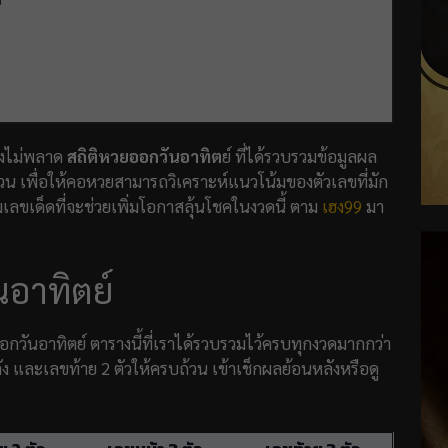
องไม่พลาด
สถิติหวยออกวันอาทิต
ย์ ที่ได้รวบรวมข้อมูลผล
วน เพื่อให้คอหวยสามารถวิเคราะห์แนวโน้มของตัวเลขที่มัก
ขเด็ดที่จะช่วยเพิ่มโอกาสลุ้นโชคในงวดนี้ ตาม
เฮง99
มา
นอาทิตย์
กวันอาทิตย์ ตารางนี้ที่เราได้รวบรวมไว้ครบทุกงวดมากกว่า
ลัง และเลขท้าย 2 ตัวให้ครบถ้วน เข้าเช็กผลย้อนหลังหรือดู