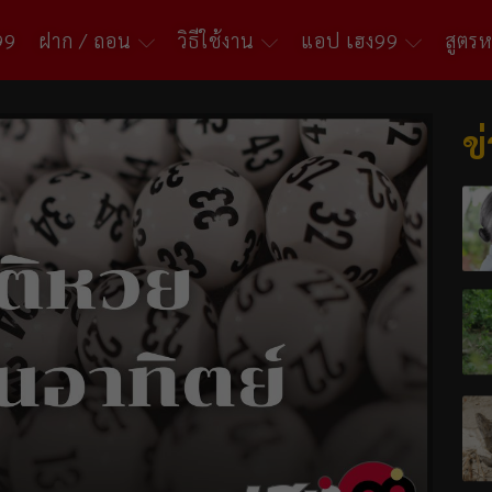
99
ฝาก / ถอน
วิธีใช้งาน
แอป เฮง99
สูตร
ข