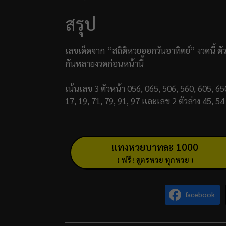
สรุป
เลขเด็ดจาก “สถิติหวยออกวันอาทิตย์” งวดนี้ ตั
กันหลายงวดก่อนหน้านี้
เน้นเลข 3 ตัวหน้า 056, 065, 506, 560, 605, 65
17, 19, 71, 79, 91, 97 และเลข 2 ตัวล่าง 45, 54
แทงหวยบาทละ 1000
( ฟรี ! สูตรหวย ทุกหวย )
facebook