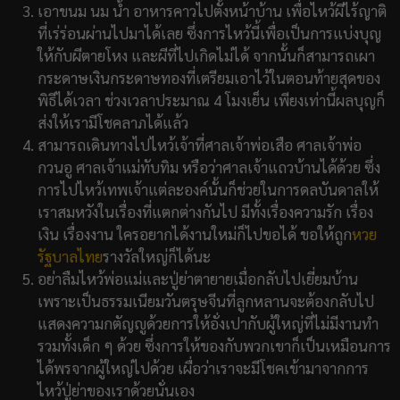
เอาขนม นม น้ำ อาหารคาวไปตั้งหน้าบ้าน เพื่อไหว้ผีไร้ญาติ
ที่เร่ร่อนผ่านไปมาได้เลย ซึ่งการไหว้นี้เพื่อเป็นการแบ่งบุญ
ให้กับผีตายโหง และผีที่ไปเกิดไม่ได้ จากนั้นก็สามารถเผา
กระดาษเงินกระดาษทองที่เตรียมเอาไว้ในตอนท้ายสุดของ
พิธีได้เวลา ช่วงเวลาประมาณ 4 โมงเย็น เพียงเท่านี้ผลบุญก็
ส่งให้เรามีโชคลาภได้แล้ว
สามารถเดินทางไปไหว้เจ้าที่ศาลเจ้าพ่อเสือ ศาลเจ้าพ่อ
กวนอู ศาลเจ้าแม่ทับทิม หรือว่าศาลเจ้าแถวบ้านได้ด้วย ซึ่ง
การไปไหว้เทพเจ้าแต่ละองค์นั้นก็ช่วยในการดลบันดาลให้
เราสมหวังในเรื่องที่แตกต่างกันไป มีทั้งเรื่องความรัก เรื่อง
เงิน เรื่องงาน ใครอยากได้งานใหม่ก็ไปขอได้ ขอให้ถูก
หวย
รัฐบาลไทย
รางวัลใหญ่ก็ได้นะ
อย่าลืมไหว้พ่อแม่และปู่ย่าตายายเมื่อกลับไปเยี่ยมบ้าน
เพราะเป็นธรรมเนียมวันตรุษจีนที่ลูกหลานจะต้องกลับไป
แสดงความกตัญญูด้วยการให้อั่งเปากับผู้ใหญ่ที่ไม่มีงานทำ
รวมทั้งเด็ก ๆ ด้วย ซึ่งการให้ของกับพวกเขาก็เป็นเหมือนการ
ได้พรจากผู้ใหญ่ไปด้วย เผื่อว่าเราจะมีโชคเข้ามาจากการ
ไหว้ปู่ย่าของเราด้วยนั่นเอง