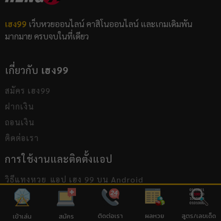
เฮง99
เว็บหวยออนไลน์ คาสิโนออนไลน์ และเกมเดิมพัน
มากมาย ครบจบในที่เดียว
เกี่ยวกับ
เฮง99
สมัคร เฮง99
ฝากเงิน
ถอนเงิน
ติดต่อเรา
การใช้งานและติดตั้งแอป
วิธีแทงหวย
แอป เฮง 99 บน Android
แอป เฮง 99 บน iOS
ธนาคาร
ติดต่อเรา
ผลหวย
สูตร/เลขเด็ด
เข้าเล่น
สมัคร