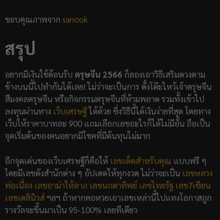
ขอบคุณภาพจาก
sanook
สรุป
อยากมีเงินใช้ต้อนรับ
ตรุษจีน 2566
ก็ลองเอาวิธีเสริมดวงตาม
ข้างบนนี้ไปทำกันได้เลย! ไม่ว่าจะเป็นการ ตั้งโต๊ะไหว้เจ้าตรุษจีน
สีมงคลตรุษจีน หรือกิจกรรมตรุษจีนที่ห้ามพลาด รวมทั้งเข้าไป
ลงทุนผ่านทาง
เว็บเศรษฐี
ได้ด้วย ซึ่งวิธีนี้ได้เงินง่ายที่สุด โดยทาง
เว็บให้ราคาบาทละ 900 แถมเลือกเลขอะไรก็ได้ไม่มีอั้น ถือเป็น
จุดเริ่มต้นของคนอยากมีโชคที่มีต้นทุนไม่มาก
อีกจุดเด่นของเว็บเศรษฐีก็คือให้
เลขเด็ดสำหรับคุณ
แบบฟรี ๆ
โดยมีเลขดังสำนักต่าง ๆ อัปเดตให้ทุกงวด ไม่ว่าจะเป็น
เลขหลวง
พ่อเนื่อง
เลขอาม่าให้ลาภ
เลขนกตาทิพย์
เลขไทยรัฐ
เลข7เซียน
เลขเดลินิวส์
ฯลฯ ถ้าหากคอหวยเอาเลขเหล่านี้ไปแทงโอกาสถูก
รางวัลจะขึ้นมาเป็น 95-100% เลยทีเดียว