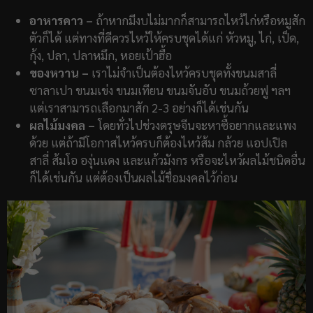
อาหารคาว –
ถ้าหากมีงบไม่มากก็สามารถไหว้ไก่หรือหมูสัก
ตัวก็ได้ แต่ทางที่ดีควรไหว้ให้ครบชุดได้แก่ หัวหมู, ไก่, เป็ด,
กุ้ง, ปลา, ปลาหมึก, หอยเป้าฮื้อ
ของหวาน –
เราไม่จำเป็นต้องไหว้ครบชุดทั้งขนมสาลี่
ซาลาเปา ขนมเข่ง ขนมเทียน ขนมจันอับ ขนมถ้วยฟู ฯลฯ
แต่เราสามารถเลือกมาสัก 2-3 อย่างก็ได้เช่นกัน
ผลไม้มงคล –
โดยทั่วไปช่วงตรุษจีนจะหาซื้อยากและแพง
ด้วย แต่ถ้ามีโอกาสไหว้ครบก็ต้องไหว้ส้ม กล้วย แอปเปิล
สาลี่ ส้มโอ องุ่นแดง และแก้วมังกร หรือจะไหว้ผลไม้ชนิดอื่น
ก็ได้เช่นกัน แต่ต้องเป็นผลไม้ชื่อมงคลไว้ก่อน