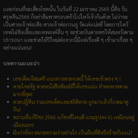
และก่อนที่จะเสี่ยงโชคนั้น ในวันที่ 22 มกราคม 2565 นี้คือ วัน
ตรุษจีน2566 ก็อย่าลืมพาครอบครัวไปไหว้เจ้ากันด้วย ไม่ว่าจะ
เป็นศาลเจ้าพ่อเสือ ศาลเจ้าพ่อกวนอู วัดเล่งเน่ยยี่ โดยการไหว้
เทพไฉ่ซิงเอี๊ยและเทพองค์อื่น ๆ จะช่วยบันดาลพรให้สมหวังตาม
ปรารถนา และช่วยให้ปีใหม่ต่อจากนี้มีแต่เรื่องดี ๆ เข้ามาเรื่อย ๆ
อย่างแน่นอน!
บทความแนะนำ
เลขเด็ดเจ๊สมศรี แนวทางหวยงวดนี้ ให้เลขเข้าตรง ๆ !
หวยไทยรัฐ หวยหนังสือพิมพ์ที่ให้เลขแม่น ทำคอหวยตาม
มากที่สุด!
หวยปฏิทิน รวมเลขเด็ดและสถิติหวย ถูกมาแล้วกี่งวดมาดู
กัน!
สถานที่แก้ปีชง 2566 แก้ชงที่ไหนดี แถมรูปลง IG เหมือนอยู่
เมืองนอก!
ฝันว่าท้อง หมายความว่าอย่างไร เป็นฝันที่ดีหรือร้ายกันแน่?