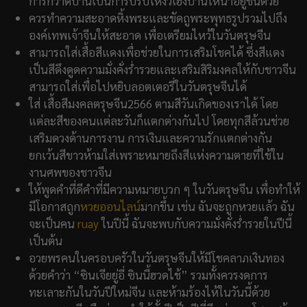
การกวาดบ้านเป็นการปรับโหงวเฮ้งบ้านให้น่าอยู่ขึ้นด้วย
ควรทำความสะอาดหิ้งพระและขัดถูพระพุทธรูปรวมไปถึง
องค์เทพเจ้าจีนให้สะอาด เพื่อเตรียมไหว้ในวันตรุษจีน
สามารถใส่เสื้อสีแดงเพื่อช่วยในการเสริมโชคได้ ซึ่งสีแดง
เป็นสีดึงดูดความมั่งคั่งร่ำรวยและเสริมสิริมงคลให้กับชาวจีน
สามารถใส่เพื่อไปหยิบลอตเตอรี่ในวันตรุษจีนได้
ใส่ เสื้อสีมงคลตรุษจีน2566 ตามสีวันเกิดของเราได้ โดย
แต่ละสีของคนแต่ละวันก็แตกต่างกันไป โดยทุกสีล้วนช่วย
เสริมดวงด้านการงาน การเงินและความรักแตกต่างกัน
ยกเว้นสีขาวห้ามใส่เพราะหมายถึงสีแห่งความตายที่ใช้ใน
งานศพของชาวจีน
ให้พูดคำที่ดีคำที่มีความหมายบวก ๆ ในวันตรุษจีน เพื่อทำให้
มีโอกาสถูก
หวยออนไลน์
มากขึ้น เช่น ฉันจะถูกหวยแล้ว ฉัน
จะเป็นคน
ruay
ในปีนี้ ฉันจะพบกับความมั่งคั่งร่ำรวยในปีนี้
เป็นต้น
อวยพรคนในครอบครัวในวันตรุษจีนให้มีโชคลาภเงินทอง
ด้วยคำว่า “ซินเจียยู่อี่ ซินนี้ฮวดไช้” รวมทั้งควรงดการ
ทะเลาะกันในวันปีใหม่จีน และห้ามร้องไห้ในวันนี้ด้วย