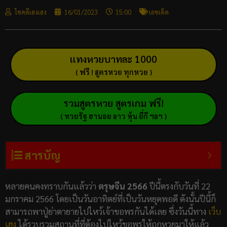
โชคดีเฮงเฮง
16/01/2023
15:00
เลขเด็ด
แทงหวยบาทละ 1000
( ฟรี ! สูตรหวย ทุกหวย )
รวมสูตรหวย สูตรเกม ฟรี!
( หวยรัฐ ฮานอย ลาว หุ้น ยี่กี ฯลฯ )
สารบัญ
หลายคนคงทราบกันแล้วว่า
ตรุษจีน 2566
ปีนี้ตรงกับวันที่ 22
มกราคม 2566 โดยเป็นวันอาทิตย์ที่เป็นวันหยุดพอดี ดังนั้นปีนี้ก็
สามารถพาปู่ย่าตายายไปไหว้เจ้าขอพรกันได้เลย ซึ่งวันนี้ทาง
เว็บ
เฮง
ได้รวบรวมสถานที่ที่ต้องไปไหว้ขอพรให้ถูกหวยมาให้แล้ว