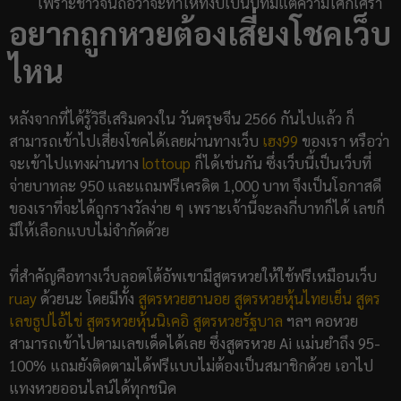
เพราะชาวจีนถือว่าจะทำให้ทั้งปีเป็นปีที่มีแต่ความโศกเศร้า
อยากถูกหวยต้องเสี่ยงโชคเว็บ
ไหน
หลังจากที่ได้รู้วิธีเสริมดวงใน วันตรุษจีน 2566 กันไปแล้ว ก็
สามารถเข้าไปเสี่ยงโชคได้เลยผ่านทางเว็บ
เฮง99
ของเรา หรือว่า
จะเข้าไปแทงผ่านทาง
lottoup
ก็ได้เช่นกัน ซึ่งเว็บนี้เป็นเว็บที่
จ่ายบาทละ 950 และแถมฟรีเครดิต 1,000 บาท จึงเป็นโอกาสดี
ของเราที่จะได้ถูกรางวัลง่าย ๆ เพราะเจ้านี้จะลงกี่บาทก็ได้ เลขก็
มีให้เลือกแบบไม่จำกัดด้วย
ที่สำคัญคือทางเว็บลอตโต้อัพเขามีสูตรหวยให้ใช้ฟรีเหมือนเว็บ
ruay
ด้วยนะ โดยมีทั้ง
สูตรหวยฮานอย
สูตรหวยหุ้นไทยเย็น
สูตร
เลขธูปไอ้ไข่
สูตรหวยหุ้นนิเคอิ
สูตรหวยรัฐบาล
ฯลฯ คอหวย
สามารถเข้าไปตามเลขเด็ดได้เลย ซึ่งสูตรหวย Ai แม่นยำถึง 95-
100% แถมยังติดตามได้ฟรีแบบไม่ต้องเป็นสมาชิกด้วย เอาไป
แทงหวยออนไลน์ได้ทุกชนิด