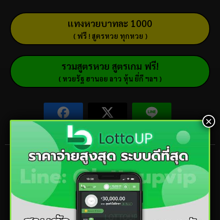
แทงหวยบาทละ 1000
( ฟรี ! สูตรหวย ทุกหวย )
รวมสูตรหวย สูตรเกม ฟรี!
( หวยรัฐ ฮานอย ลาว หุ้น ยี่กี ฯลฯ )
×
ข่าวใหม่มาแรง
ฝันเห็นคนแก่ จะดีหรือร้ายมาส่อง
คำทำนายกัน
10/06/2024