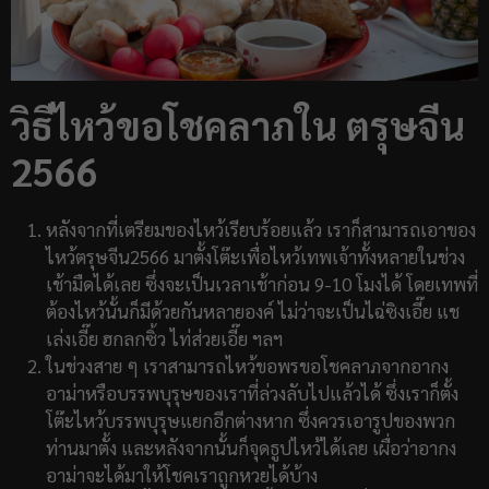
วิธีไหว้ขอโชคลาภใน ตรุษจีน
2566
หลังจากที่เตรียมของไหว้เรียบร้อยแล้ว เราก็สามารถเอาของ
ไหว้ตรุษจีน2566 มาตั้งโต๊ะเพื่อไหว้เทพเจ้าทั้งหลายในช่วง
เช้ามืดได้เลย ซึ่งจะเป็นเวลาเช้าก่อน 9-10 โมงได้ โดยเทพที่
ต้องไหว้นั้นก็มีด้วยกันหลายองค์ ไม่ว่าจะเป็นไฉ่ซิงเอี๊ย แช
เล่งเอี๊ย ฮกลกซิ้ว ไท่ส่วยเอี๊ย ฯลฯ
ในช่วงสาย ๆ เราสามารถไหว้ขอพรขอโชคลาภจากอากง
อาม่าหรือบรรพบุรุษของเราที่ล่วงลับไปแล้วได้ ซึ่งเราก็ตั้ง
โต๊ะไหว้บรรพบุรุษแยกอีกต่างหาก ซึ่งควรเอารูปของพวก
ท่านมาตั้ง และหลังจากนั้นก็จุดธูปไหว้ได้เลย เผื่อว่าอากง
อาม่าจะได้มาให้โชคเราถูกหวยได้บ้าง