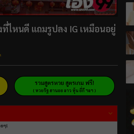
ที่ไหนดี แถมรูปลง IG เหมือนอยู่
ด
รวมสูตรหวย สูตรเกม ฟรี!
( หวยรัฐ ฮานอย ลาว หุ้น ยี่กี ฯลฯ )
วยๆ!