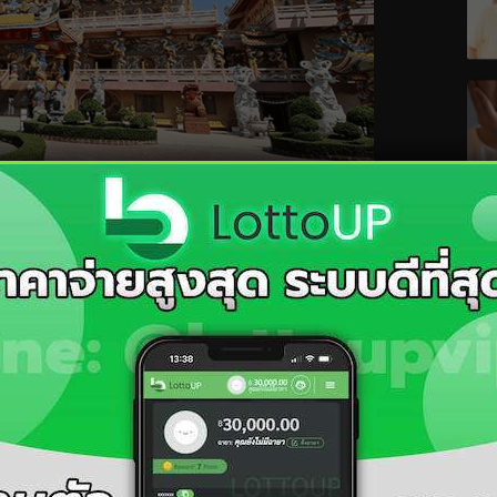
ค์เทพหน่าจา ผู้ที่ดลบันดาลโชคลาภให้ชาวบ้านมาแล้วหลาย
องค์ และมีองค์ไท่ส่วยเอี๊ยให้แก้ชงด้วย ซึ่งเปิดให้เข้าไป
ด้เลย โดยวัดตั้งอยู่ที่การเคหะฯ 1 ซอย 13 ตำบลอ่างศิลา
ยากและที่วัดก็อยู่ใกล้ทะเลแวะเที่ยวทะเลกันได้ด้วยนะ
2566
ุกไป มูลนิธิสว่างพรกุศล ให้ได้สักครั้ง! ซึ่งข้างในมูลนิธิ
ศาลเจ้าโจวซือกง ที่ลึกลับและเก่าแก่ซ่อนอยู่ภายในอีกด้วย