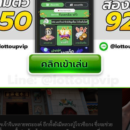
เจ้าจีนหลายพระองค์ อีกทั้งยังมีหลวงปู่โจวซือกง ซึ่งจะช่วย