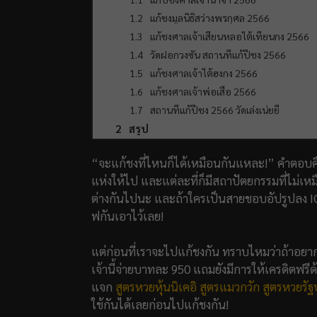
แก้ชงมูลนิธิสว่างพรกุศล 2566
แก้ชงศาลเจ้าเสียนหลอไต้เทียนกง 2566
วัดฝอกวงซัน สถานที่แก้ปีชง 2566
แก้ชงศาลเจ้าไต้ฮงกง 2566
แก้ชงศาลเจ้าพ่อเสือ 2566
สถานที่แก้ปีชง 2566 วัดเล่งเน่ยยี่
สรุป
“จะแก้ชงที่ไหนก็ได้เหมือนกันแหละ!” คำตอบคือ 
แห่งให้ไป และแต่ละที่ก็มีสถาปัตยกรรมที่ไม่เห
ต่างกันไปนะ และถ้าใครเป็นสายชอบอัปรูปลง I
ฟกันเอาไว้เลย!
แต่ก่อนที่เราจะไปแก้ชงกัน ทราบไหมว่าถ้าอยาก
เจ้านี้จ่ายบาทละ 950 แถมยังมีการให้เครดิตฟรีด้วย
แจก
สูตรหวยหุ้นนิเคอิ
สูตรแมวกวัก
สูตรหวยรั
ใช้กันได้เลยก่อนไปแก้ชงกัน!