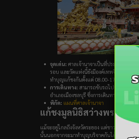
จุดเด่น:
ศาลเจ้านาจาเป็นที่ประทับของ อง
รอบ และวัดแห่งนี้ยังมีองค์เทพจีนครบทุกพระ
ทำบุญแก้ชงกันตั้งแต่ 08.00-17.00 น.
การเดินทาง:
สามารถขับรถไปจังหวัดชลบุรีไ
อำเภอเมืองชลบุรี ซึ่งการเดินทางนั้นหาไม่
พิกัด:
แผนที่ศาลเจ้านาจา
แก้ชงมูลนิธิสว่างพรกุศล 
แม้จะอยู่ไกลถึงจังหวัดระยอง แต่ชาวโซเชียลก็ต้องบ
นั้นนอกจากจะมาทำบุญบริจาคกันได้แล้ว ก็ยังมี 