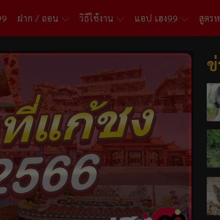
99
ฝาก / ถอน
วิธีใช้งาน
แอป เฮง99
สูตร
ข