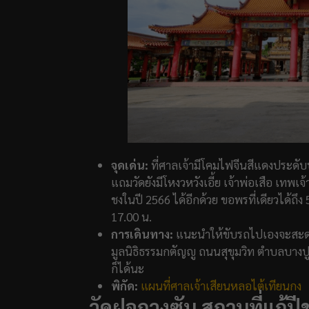
จุดเด่น:
ที่ศาลเจ้ามีโคมไฟจีนสีแดงประด
แถมวัดยังมีโหงวหวังเอี้ย เจ้าพ่อเสือ เทพเจ้
ชงในปี 2566 ได้อีกด้วย ขอพรที่เดียวได้ถึง
17.00 น.
การเดินทาง:
แนะนำให้ขับรถไปเองจะสะดวก
มูลนิธิธรรมกตัญญู ถนนสุขุมวิท ตำบลบางปูใหม
ก็ได้นะ
พิกัด:
แผนที่ศาลเจ้าเสียนหลอไต้เทียนกง
วัดฝอกวงซัน สถานที่แก้ปี