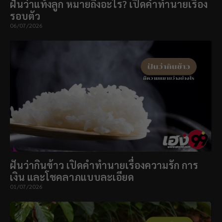
ฝันว่าแท้งลูก หมายถึงอะไร? เปิดคำทำนายเรื่อง
รอบตัว
06/07/2026
ฝันว่ากินข้าว เปิดคำทำนายเรื่องความรัก การ
เงิน และโชคลาภแบบละเอียด
01/07/2026