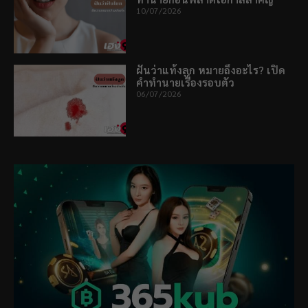
10/07/2026
ฝันว่าแท้งลูก หมายถึงอะไร? เปิด
คำทำนายเรื่องรอบตัว
06/07/2026