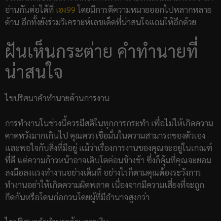
อ่านกันต่อได้ที่
เฮง99
โดยมีการตีความหมายออกไปหลากหลาย
ด้าน อีกทั้งยังร่วมวิเคราะห์เลขเด็ดที่น่าสนใจแถมให้อีกด้วย
ฝันเห็นกระต่าย คำทำนายที่
น่าสนใจ
ไขปริศนาคำทำนายด้านการงาน
การทำงานในช่วงนี้ควรมีสติในทุกการกระทำ เพื่อไม่ให้เกิดความ
คาดหวังมากเกินไป คุณควรเชื่อมั่นในความสามารถของตัวเอง
และพอใจกับสิ่งที่มีอยู่ แม้ว่าเรื่องการงานของคุณจะอยู่ในเกณฑ์
ที่ดี แต่ความก้าวหน้าอาจเติบโตค่อนข้างช้า ซึ่งก็คุ้มที่คุณจะยอม
ลงมือลงแรงทำงานอย่างเต็มที่ อย่างไรก็ตามคุณต้องระวังการ
ทำงานอย่าให้เกิดความผิดพลาด เนื่องจากมีความเสี่ยงที่จะถูก
กีดกันหรือโดนก่อกวนโดยผู้ที่มีอำนาจสูงกว่า