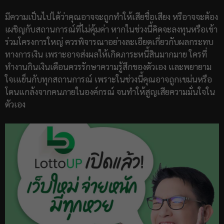
มีความเป็นไปได้ว่าคุณอาจจะถูกทำให้เสียชื่อเสียง หรือาจจะต้อง
เผชิญกับสถานการณ์ที่ไม่คุ้มค่า หากในช่วงนี้คิดจะลงทุนหรือเข้า
ร่วมโครงการใหญ่ ควรพิจารณาอย่างละเอียดเกี่ยวกับผลกระทบ
ทางการเงิน เพราะอาจส่งผลให้เกิดภาระหนี้สินมากมาย ใครที่
ทำงานกินเงินเดือนควรรักษาความรู้สึกของตัวเอง และพยายาม
ใจเแย็นกับทุกสถานการณ์ เพราะในช่วงนี้คุณอาจถูกเขม่นหรือ
โดนแกล้งจากคนภายในองค์กรณ์ จนทำให้สูญเสียความมั่นใจใน
ตัวเอง