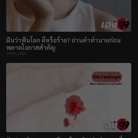
ฝันว่าฟันโยก ดีหรือร้าย? อ่านคำทำนายก่อน
พลาดโอกาสสำคัญ
10/07/2026