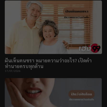
ฝันเห็นคนชรา หมายความว่าอะไร? เปิดคำ
ทำนายครบทุกด้าน
17/07/2026