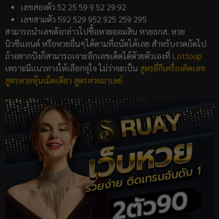
เลขสองตัว 52 25 59 9 52 29 92
เลขสามตัว 592 529 952 925 259 295
สามารถนำเลขดังกล่าวไปซื้อหวยออมสิน หวยธกส. หวย
นิวซีแลนด์ หรือหวยอื่นๆได้ตามที่ถนัดได้เลย สำหรับงวดถัดไป
ถ้าอยากปังก็สามารถเจาะลึกเลขเด็ดได้ด้วยตัวเองที่
Lottoup
เพราะมีแนวทางให้เลือกจุใจ ไม่ว่าจะเป็น
สูตรยี่กีเครื่องคิดเลข
สูตรหวยหุ้นเม็ดเดียว
สูตรหวยมาเลย์