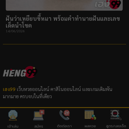
ฝันว่าเหยียบขี้หมา พร้อมคำทำนายฝันและเลข
เด็ดนำโชค
14/06/2026
เฮง99
เว็บหวยออนไลน์ คาสิโนออนไลน์ และเกมเดิมพัน
มากมาย ครบจบในที่เดียว
เกี่ยวกับ
เฮง99
ติดต่อเรา
ผลหวย
สูตร/เลขเด็ด
เข้าเล่น
สมัคร
สมัคร เฮง99