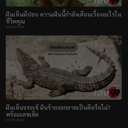
ฝันเห็นผีปอบ ความฝันนี้กำลังเตือนเรื่องอะไรใน
ชีวิตคุณ
04/08/2026
ฝันเห็นจระเข้ ฝันร้ายจะกลายเป็นดีหรือไม่?
พร้อมเลขเด็ด
29/07/2026