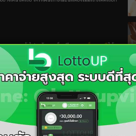
ช้งาน สามารถเข้าไปขอรับเลขเด็ดฟรีจากทาง
เว็บเศรษฐี
ได้
ขนางฟ้าให้โชค
เลขนกตาทิพย์
เลขผังเลขเด็ด
เลขฝันเป็น