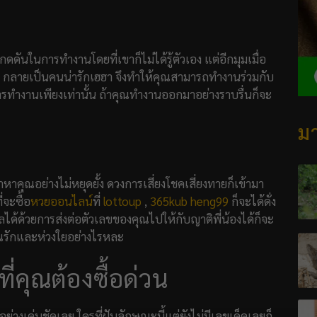
กดดันในการทำงานโดยที่เขาก็ไม่ได้รู้ตัวเอง แต่อีกมุมเมื่อ
 กลายเป็นคนน่ารักเฮฮา จึงทำให้คุณสามารถทำงานร่วมกับ
รทำงานเพียงเท่านั้น ถ้าคุณทำงานออกมาอย่างราบรื่นก็จะ
มา
หาคุณอย่างไม่หยุดยั้ง ดวงการเสี่ยงโชคเสี่ยงทายก็เข้ามา
่จะซื้อ
หวยออนไลน์
ที่
lottoup
,
365kub
heng99
ก็จะได้ดั่ง
ได้ด้วยการส่งต่อตัวเลขของคุณไปให้กับญาติพี่น้องได้ก็จะ
ุณรักและห่วงใยอย่างไรหละ
ที่คุณต้องซื้อด่วน
อย่างเด่นชัดเลย ใครที่ฝันลักษณะนี้แต่ยังไม่มีเลขเด็ดเลยก็