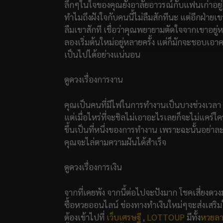
ลึกๆในใจของคุณยังอาลัยอาวรณ์กับแฟนเก่าอยู่
ทำไมถึงฝังใจกับคนนี้ไม่ลืมสักทีนะ แต่อีกฝ่าย
ลืมเขาสักที เชื่อว่าคุณพยายามตัดใจจากเขาอยู่
ลองเริ่มต้นใหม่อยู่หลายครั้ง แต่ก็มักจะชอบเอา
เป็นไปได้อย่างแน่นอน
ดูดวงเรื่องการงาน
คุณเป็นคนที่มีไฟในการทำงานเป็นบางช่วงเวลา เห
แต่เมื่อไหร่ที่จะชิลไม่เอาอะไรเลยก็จะไม่แคร์ใค
ขึ้นเป็นที่หนึ่งของการทำงาน เพราะฉะนั้นอย่าล
คุณจะไล่ตามความฝันได้สำเร็จ
ดูดวงเรื่องการเงิน
จากที่เคยพัง จากนี้ต่อไปจะปังมาก โชคเสี่ยงด
ซื้อหวยออนไลน์ ช่องทางทำเงินใหม่ๆจะส่งเสริมให
ต้องเข้าไปที่
เว็บเศรษฐี
,
LOTTOUP
มีทั้ง
หวยลา