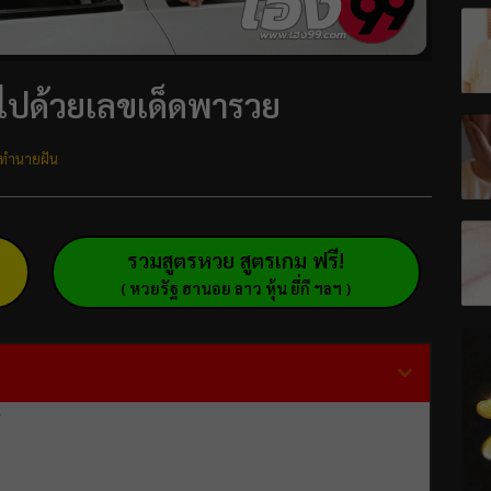
แฝงไปด้วยเลขเด็ดพารวย
ทำนายฝัน
รวมสูตรหวย สูตรเกม ฟรี!
( หวยรัฐ ฮานอย ลาว หุ้น ยี่กี ฯลฯ )
ร