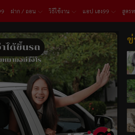
99
ฝาก / ถอน
วิธีใช้งาน
แอป เฮง99
สูตร
ข