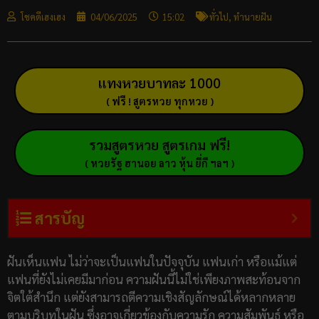
โชคดีเฮงเฮง
04/06/2025
15:02
ทั่วไป
,
ทำนายฝัน
แทงหวยบาทละ 1000
( ฟรี ! สูตรหวย ทุกหวย )
รวมสูตรหวย สูตรเกม ฟรี!
( หวยรัฐ ฮานอย ลาว หุ้น ยี่กี ฯลฯ )
สารบัญ
ฝันเห็นแฟน ไม่ว่าจะเป็นแฟนในปัจจุบัน แฟนเก่า หรือแม้แต่
แฟนที่ยังไม่เคยมีมาก่อน ความฝันนี้ไม่ใช่เพียงภาพสะท้อนจาก
จิตใต้สำนึก แต่ยังสามารถตีความเชิงสัญลักษณ์ได้หลากหลาย
ตามบริบทในฝัน ซึ่งอาจเกี่ยวข้องกับความรัก ความสัมพันธ์ หรือ