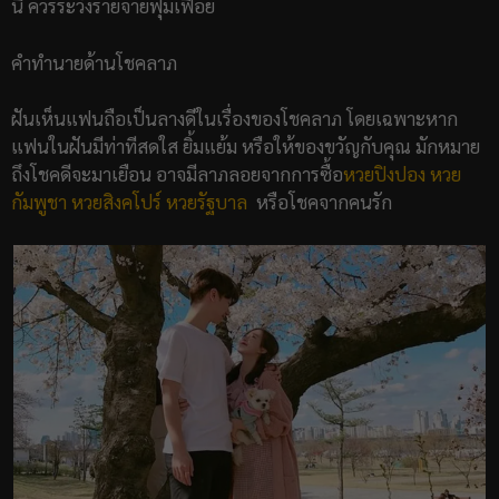
นี้ ควรระวังรายจ่ายฟุ่มเฟือย
คำทำนายด้านโชคลาภ
ฝันเห็นแฟนถือเป็นลางดีในเรื่องของโชคลาภ โดยเฉพาะหาก
แฟนในฝันมีท่าทีสดใส ยิ้มแย้ม หรือให้ของขวัญกับคุณ มักหมาย
ถึงโชคดีจะมาเยือน อาจมีลาภลอยจากการซื้อ
หวยปิงปอง
หวย
กัมพูชา
หวยสิงคโปร์
หวยรัฐบาล
หรือโชคจากคนรัก