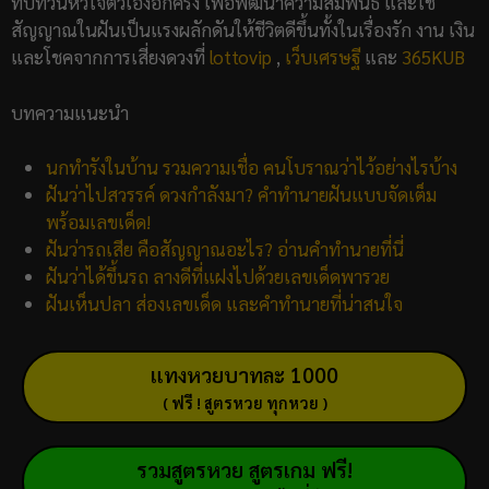
ทบทวนหัวใจตัวเองอีกครั้ง เพื่อพัฒนาความสัมพันธ์ และใช้
สัญญาณในฝันเป็นแรงผลักดันให้ชีวิตดีขึ้นทั้งในเรื่องรัก งาน เงิน
และโชคจากการเสี่ยงดวงที่
lottovip
,
เว็บเศรษฐี
และ
365KUB
บทความแนะนำ
นกทำรังในบ้าน รวมความเชื่อ คนโบราณว่าไว้อย่างไรบ้าง
ฝันว่าไปสวรรค์ ดวงกำลังมา? คำทำนายฝันแบบจัดเต็ม
พร้อมเลขเด็ด!
ฝันว่ารถเสีย คือสัญญาณอะไร? อ่านคำทำนายที่นี่
ฝันว่าได้ขึ้นรถ ลางดีที่แฝงไปด้วยเลขเด็ดพารวย
ฝันเห็นปลา ส่องเลขเด็ด และคำทำนายที่น่าสนใจ
แทงหวยบาทละ 1000
( ฟรี ! สูตรหวย ทุกหวย )
รวมสูตรหวย สูตรเกม ฟรี!