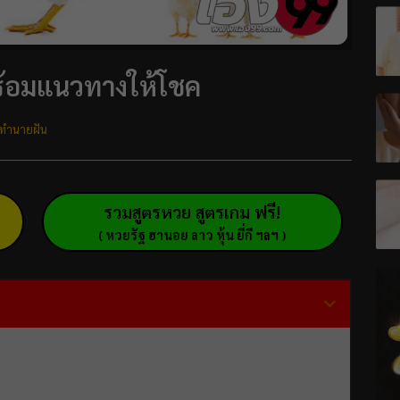
 พร้อมแนวทางให้โชค
ทำนายฝัน
รวมสูตรหวย สูตรเกม ฟรี!
( หวยรัฐ ฮานอย ลาว หุ้น ยี่กี ฯลฯ )