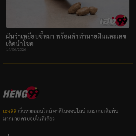
ฝันว่าเหยียบขี้หมา พร้อมคำทำนายฝันและเลข
เด็ดนำโชค
14/06/2026
เฮง99
เว็บหวยออนไลน์ คาสิโนออนไลน์ และเกมเดิมพัน
มากมาย ครบจบในที่เดียว