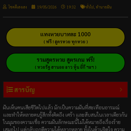
โชคดีเฮงเฮง
19/05/2026
19:32
ทั่วไป
,
ทำนายฝัน
แทงหวยบาทละ 1000
( ฟรี ! สูตรหวย ทุกหวย )
รวมสูตรหวย สูตรเกม ฟรี!
( หวยรัฐ ฮานอย ลาว หุ้น ยี่กี ฯลฯ )
สารบัญ
ฝันเห็นคนเสียชีวิตไปแล้ว มักเป็นความฝันที่สะเทือนอารมณ์
และทำให้หลายคนรู้สึกทั้งคิดถึง เศร้า และสับสนในเวลาเดียวกัน
ในมุมของความเชื่อ ความฝันลักษณะนี้ไม่ได้หมายถึงเรื่องร้าย
เสมอไป แต่กลับถูกตีความได้หลากหลาย ทั้งในด้านจิตใจ ความ