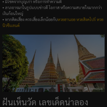
• มีโชคจากบุญเก่า หรือการทำความดี
• ลาภอาจมาในรูปแบบข่าวดี โอกาส หรือความสบายใจมากกว่า
เงินก้อนใหญ่
• หากคิดเสี่ยง ควรเสี่ยงเล็กน้อยกับ
หวยฮานอย
หวยสิงคโปร์
หวย
นิวซีแลนด์
ฝันเห็นวัด เลขเด็ดน่าลอง