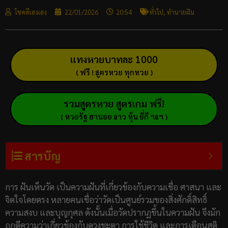
โชคดีเฮงเฮง
22/01/2026
20:54
ทั่วไป
,
ทำนายฝัน
แทงหวยบาทละ 1000
( ฟรี ! สูตรหวย ทุกหวย )
รวมสูตรหวย สูตรเกม ฟรี!
( หวยรัฐ ฮานอย ลาว หุ้น ยี่กี ฯลฯ )
สารบัญ
การ ฝันเห็นวัด เป็นความฝันที่เกี่ยวข้องกับความเชื่อ ศาสนา และ
จิตใจโดยตรง หลายคนเชื่อว่าวัดเป็นศูนย์รวมของสิ่งศักดิ์สิทธิ์
ความสงบ และบุญกุศล ดังนั้นเมื่อวัดปรากฏขึ้นในความฝัน จึงมัก
ถูกตีความว่าเกี่ยวข้องกับดวงชะตา การใช้ชีวิต และการเตือนสติ