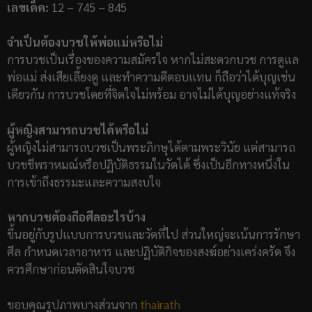
เลขเด็ด:
12 – 745 – 845
จำเป็นต้องบวชให้พ่อแม่หรือไม่
การบวชเป็นเรื่องของความสมัครใจ หากไม่สะดวกบวช การดูแล
พ่อแม่ ส่งเสียเลี้ยงดู และทำความดีตอบแทน ก็ถือว่าได้บุญเช่น
เดียวกัน การบวชโดยที่จิตใจไม่พร้อม อาจไม่ได้บุญอย่างแท้จริง
ผู้หญิงสามารถบวชได้หรือไม่
ผู้หญิงไม่สามารถบวชเป็นพระภิกษุได้ตามพระวินัย แต่สามารถ
บวชชีพราหมณ์หรือปฏิบัติธรรมในวัดได้ ซึ่งเป็นอีกทางหนึ่งใน
การเข้าถึงธรรมะและความสงบใจ
หากบวชต้องถือศีลอะไรบ้าง
ขึ้นอยู่กับรูปแบบการบวชและวัดที่ไป ส่วนใหญ่จะเน้นการรักษา
ศีล กำหนดเวลาอาหาร และปฏิบัติกิจของสงฆ์อย่างเคร่งครัด จึง
ควรศึกษาก่อนตัดสินใจบวช
ขอบคุณรูปภาพบางส่วนจาก
thairath