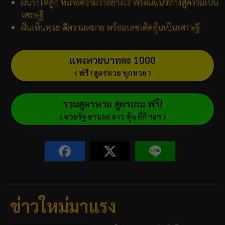
ฝันว่าได้ลูก หมายความว่าอย่างไร พร้อมแนวทางสู่ความเป็น
เศรษฐี
ฝันเห็นพระ ตีความหมาย พร้อมเลขเด็ดลุ้นเป็นเศรษฐี
แทงหวยบาทละ 1000
( ฟรี ! สูตรหวย ทุกหวย )
รวมสูตรหวย สูตรเกม ฟรี!
( หวยรัฐ ฮานอย ลาว หุ้น ยี่กี ฯลฯ )
ข่าวใหม่มาแรง