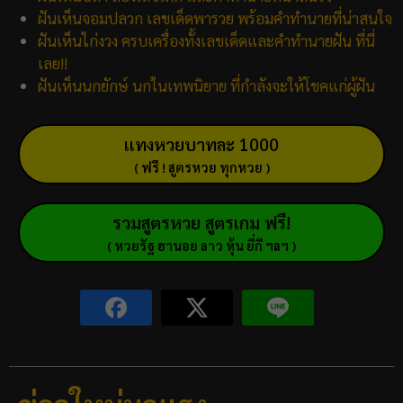
ฝันเห็นจอมปลวก เลขเด็ดพารวย พร้อมคำทำนายที่น่าสนใจ
ฝันเห็นไก่งวง ครบเครื่องทั้งเลขเด็ดและคำทำนายฝัน ที่นี่
เลย!!
ฝันเห็นนกยักษ์ นกในเทพนิยาย ที่กำลังจะให้โชคแก่ผู้ฝัน
แทงหวยบาทละ 1000
( ฟรี ! สูตรหวย ทุกหวย )
รวมสูตรหวย สูตรเกม ฟรี!
( หวยรัฐ ฮานอย ลาว หุ้น ยี่กี ฯลฯ )