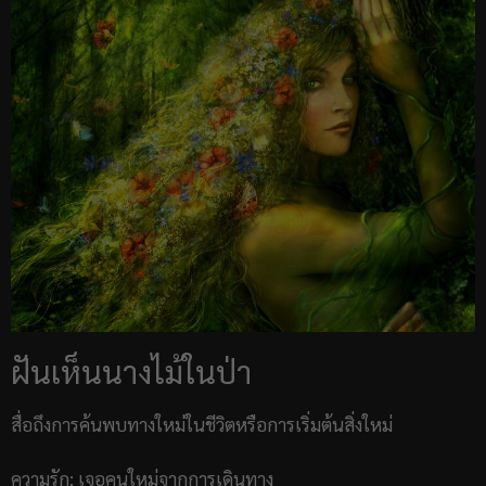
ฝันเห็นนางไม้ในป่า
สื่อถึงการค้นพบทางใหม่ในชีวิตหรือการเริ่มต้นสิ่งใหม่
ความรัก: เจอคนใหม่จากการเดินทาง