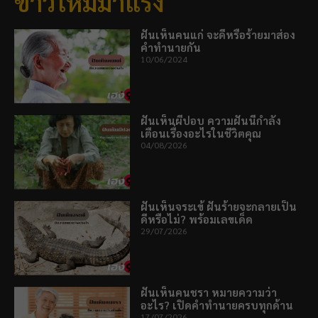
ข่าวใหม่มาแรง
ฝันเห็นคนแก่ จะดีหรือร้ายมาส่อง
คำทำนายกัน
10/06/2024
ฝันเห็นผีปอบ ความฝันนี้กำลัง
เตือนเรื่องอะไรในชีวิตคุณ
04/08/2026
ฝันเห็นจระเข้ ฝันร้ายจะกลายเป็น
ดีหรือไม่? พร้อมเลขเด็ด
29/07/2026
ฝันเห็นคนชรา หมายความว่า
อะไร? เปิดคำทำนายครบทุกด้าน
17/07/2026