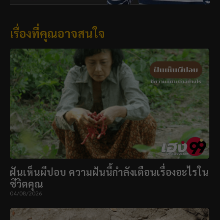
เรื่องที่คุณอาจสนใจ
ฝันเห็นผีปอบ ความฝันนี้กำลังเตือนเรื่องอะไรใน
ชีวิตคุณ
04/08/2026