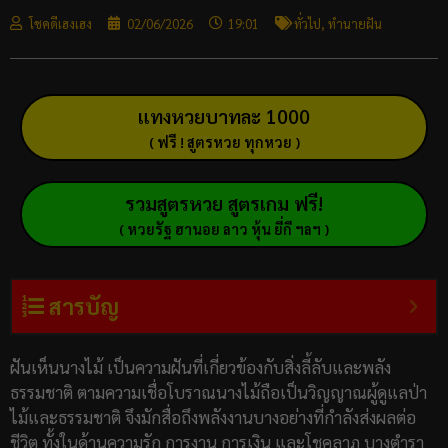
โชคดีเฮงเฮง
02/06/2026
19:01
ทั่วไป
,
ทำนายฝัน
แทงหวยบาทละ 1000
( ฟรี ! สูตรหวย ทุกหวย )
รวมสูตรหวย สูตรเกม ฟรี!
( หวยรัฐ ฮานอย ลาว หุ้น ยี่กี ฯลฯ )
สารบัญ
ฝันเห็นนางไม้ เป็นความฝันที่เกี่ยวข้องกับสิ่งลี้ลับและพลัง
ธรรมชาติ ตามความเชื่อโบราณนางไม้ถือเป็นวิญญาณผู้ดูแลป่า
ไม้และธรรมชาติ จึงมักสื่อถึงพลังงานบางอย่างที่กำลังส่งผลต่อ
ชีวิต ทั้งในด้านความรัก การงาน การเงิน และโชคลาภ บางตำรา