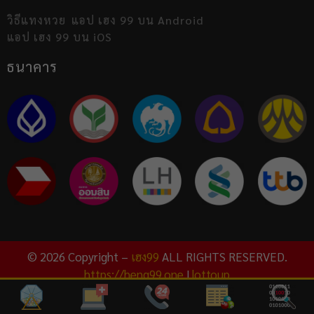
วิธีแทงหวย
แอป เฮง 99 บน Android
แอป เฮง 99 บน iOS
ธนาคาร
© 2026 Copyright –
เฮง99
ALL RIGHTS RESERVED.
https://heng99.one
|
lottoup