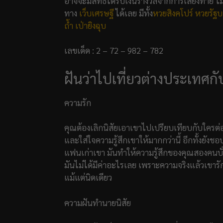
อาจจะมีสิทธิ์ได้รับเงินรางวัลจากการเสี่ยงทาย ไ
ทาง
เว็บเศรษฐี
ได้เลย มีทั้ง
หวยสิงคโปร์
หวยรัฐ
ถ้ำ
เป่ายิงฉุบ
เลขเด็ด : 2 – 72 – 982 – 782
ฝันว่าไปเที่ยวต่างประเทศกั
ความรัก
คุณต้องเลิกนิสัยเอาเขาไปเปรียบเทียบกับใครต่
และใส่ใจความรู้สึกเขาให้มากกว่านี้ อีกทั้งยัง
แฟนเก่าเขา มันทำให้ความรู้สึกของคุณสองคนบั่
มันไม่ได้มีค่าอะไรเลย เพราะความจริงแล้วเขาร
แม้แต่นิดเดียว
ความฝันทำนายนิสัย