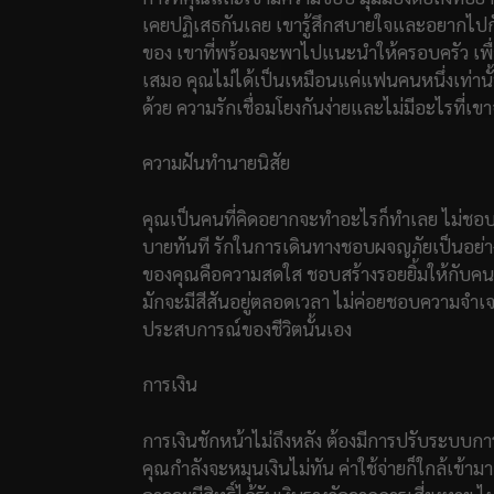
เคยปฏิเสธกันเลย เขารู้สึกสบายใจและอยากไปกับค
ของ เขาที่พร้อมจะพาไปแนะนำให้ครอบครัว เพื่อ
เสมอ คุณไม่ได้เป็นเหมือนแค่แฟนคนหนึ่งเท่านั
ด้วย ความรักเชื่อมโยงกันง่ายและไม่มีอะไรที่เข
ความฝันทำนายนิสัย
คุณเป็นคนที่คิดอยากจะทำอะไรก็ทำเลย ไม่ชอบวา
บายทันที รักในการเดินทางชอบผจญภัยเป็นอย่างมา
ของคุณคือความสดใส ชอบสร้างรอยยิ้มให้กับคนรอ
มักจะมีสีสันอยู่ตลอดเวลา ไม่ค่อยชอบความจำเจ 
ประสบการณ์ของชีวิตนั้นเอง
การเงิน
การเงินชักหน้าไม่ถึงหลัง ต้องมีการปรับระบบกา
คุณกำลังจะหมุนเงินไม่ทัน ค่าใช้จ่ายก็ใกล้เข้า