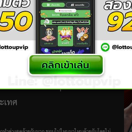
คำทำนายกันไปพอสมควรแล้ว สายมูหลายท่านคงอยากรู้แล้วว่า
ตัวเลขด้านล่างนี้ได้เลย
ๆมาแจกฟรีกันอีกด้วย ซึ่งมี
หวยซอง
ที่น่าสนใจดังต่อไปนี้
ebook
เลขแม่นมากขั้นเทพ
ยิ่งเดิมพันตามยิ่งได้เงินอย่าง
เทศ บริบทอื่นๆที่น่าสนใจ
ระเทศ
อยากทำต่างๆคล้ายกันมาก ชอบไปไหนมาไหนด้วยกันโดยไม่