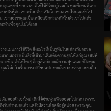
ุณทุกที่ ชอบเวลาที่ได้ใช้ชีวิตอยู่ร่วมกัน คุณคือคนพิเศษ
นสนิทรู้จัก เขาพร้อมที่จะเปิดโลกของ เขาให้คุณเข้าไป
้น เขามองว่าคุณเป็นเหมือนอีกส่วนหนึ่งในตัวเขาไปแล้ว
าจะทำเพื่อคุณไม่ได้เลย
งแผนการใช้ชีวิต ยิ่งอะไรที่เป็นรูทีนในแต่ละวันจะขอ
ก มองว่าเป็นสิ่งที่เข้ามาเติมเต็มความสุขให้แก่คุณ เสน่ห์
บข้าง ทำให้ใครๆที่อยู่ด้วยมักจะมีความสุขเสมอ ชีวิตคุณ
คุณไม่กลัวเรื่องการเปลี่ยนแปลงสะด้วย มองว่าทุกอย่างคือ
รเงินของตัวเองใหม่ เลิกใช้จ่ายฟุ่มเฟื่อยออกไปก่อน เพราะ
มาถึงวันกำหนดแล้ว แต่ยังมีความโชคดีอยู่หน่อย เพราะคุณ