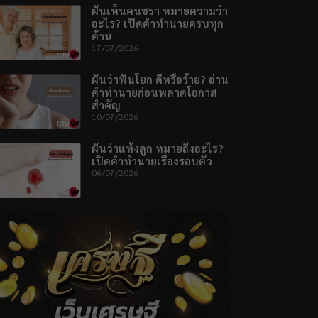
ฝันเห็นคนชรา หมายความว่า
อะไร? เปิดคำทำนายครบทุก
ด้าน
17/07/2026
ฝันว่าฟันโยก ดีหรือร้าย? อ่าน
คำทำนายก่อนพลาดโอกาส
สำคัญ
10/07/2026
ฝันว่าแท้งลูก หมายถึงอะไร?
เปิดคำทำนายเรื่องรอบตัว
06/07/2026