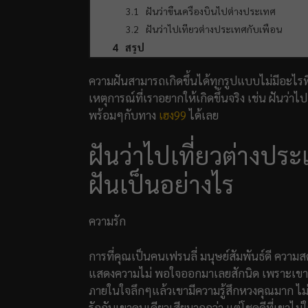
ฝันว่าขึ้นเครื่องบินไปต่างประเทศ
ฝันว่าไปเที่ยวต่างประเทศกับเพื่อน
สรุป
ความฝันสามารถเกิดขึ้นได้ทุกรูปแบบไม่มีอะไรที
เหตุการณ์ที่เราอยากให้เกิดขึ้นจริง เช่น ฝันว
พร้อมๆกับทาง
เฮง99
ได้เลย
ฝันว่าไปเที่ยวต่าง
ฝันเป็นอย่างไร
ความรัก
การที่คุณเป็นคนเฟรนลี่ มนุษย์สัมพันธ์ดี ความสด
แสดงความไม่ พอใจออกมาเลยสักนิด เพราะเขาเข้
ภายในใจลึกๆแล้วเขามีความรู้สึกหวงคุณมาก ไม่
รักกับเขาคนเดียวเสียมากกว่า แต่โชคดีที่เขาไ