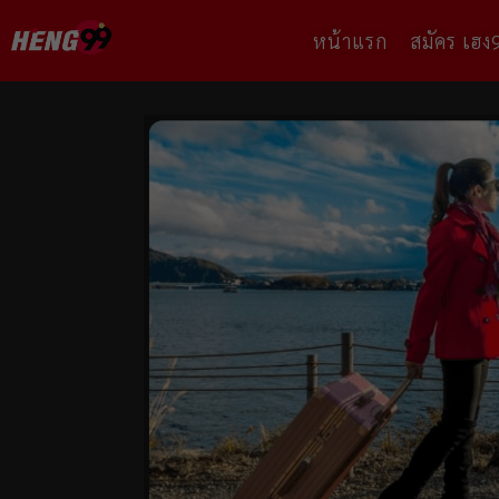
หน้าแรก
สมัคร เฮง