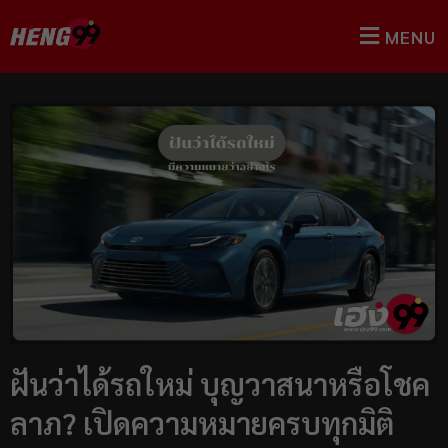
MENU
ฝันว่าได้รถใหม่ บุญวาสนาหรือโชค
ลาภ? เปิดความหมายครบทุกมิติ