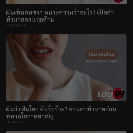
ฝันเห็นคนชรา หมายความว่าอะไร? เปิดคำ
ทำนายครบทุกด้าน
17/07/2026
ฝันว่าฟันโยก ดีหรือร้าย? อ่านคำทำนายก่อน
พลาดโอกาสสำคัญ
10/07/2026