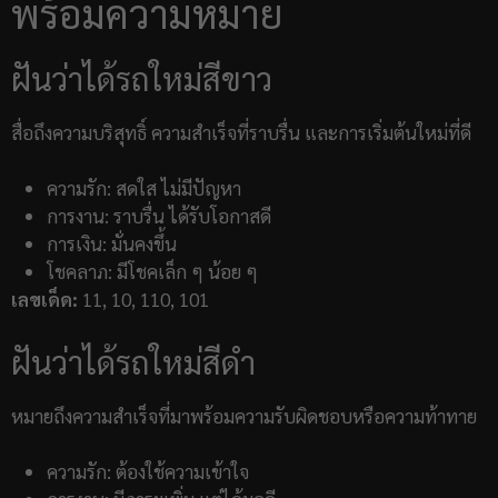
พร้อมความหมาย
ฝันว่าได้รถใหม่สีขาว
สื่อถึงความบริสุทธิ์ ความสำเร็จที่ราบรื่น และการเริ่มต้นใหม่ที่ดี
ความรัก: สดใส ไม่มีปัญหา
การงาน: ราบรื่น ได้รับโอกาสดี
การเงิน: มั่นคงขึ้น
โชคลาภ: มีโชคเล็ก ๆ น้อย ๆ
เลขเด็ด:
11, 10, 110, 101
ฝันว่าได้รถใหม่สีดำ
หมายถึงความสำเร็จที่มาพร้อมความรับผิดชอบหรือความท้าทาย
ความรัก: ต้องใช้ความเข้าใจ