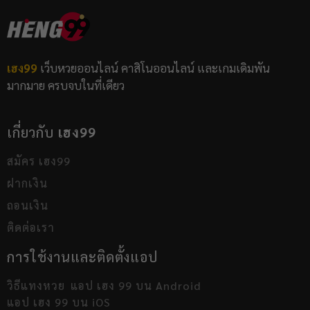
เฮง99
เว็บหวยออนไลน์ คาสิโนออนไลน์ และเกมเดิมพัน
มากมาย ครบจบในที่เดียว
เกี่ยวกับ
เฮง99
สมัคร เฮง99
ฝากเงิน
ถอนเงิน
ติดต่อเรา
การใช้งานและติดตั้งแอป
วิธีแทงหวย
แอป เฮง 99 บน Android
แอป เฮง 99 บน iOS