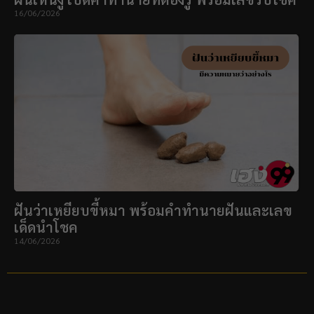
16/06/2026
ฝันว่าเหยียบขี้หมา พร้อมคำทำนายฝันและเลข
เด็ดนำโชค
14/06/2026