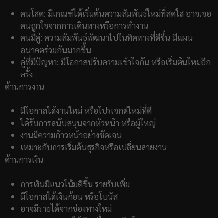
คนโสด: มีเกณฑ์ได้เริ่มต้นความสัมพันธ์ใหม่ที่สดใส อาจเจอ
คนถูกใจจากการเดินทางหรือการทำงาน
คนมีคู่: ความสัมพันธ์พัฒนาไปในทิศทางที่ดีขึ้น มีแผน
อนาคตร่วมกันมากขึ้น
คู่ที่มีปัญหา: มีโอกาสปรับความเข้าใจกัน หรือเริ่มต้นใหม่อีก
ครั้ง
ด้านการงาน
มีโอกาสได้งานใหม่ หรือโปรเจกต์ใหม่ที่ดี
ได้รับการสนับสนุนจากหัวหน้า หรือผู้ใหญ่
งานมีความก้าวหน้าอย่างชัดเจน
เหมาะกับการเริ่มต้นธุรกิจหรือเปลี่ยนสายงาน
ด้านการเงิน
การเงินมีแนวโน้มดีขึ้น รายรับเพิ่ม
มีโอกาสได้เงินก้อน หรือโบนัส
อาจมีรายได้จากช่องทางใหม่