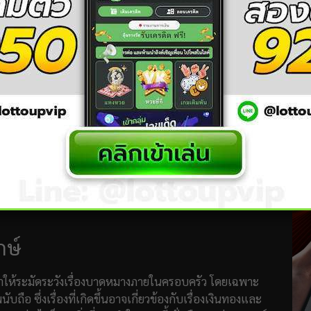
 3 รัฐ
สูตรหวยญี่ปุ่น
ทั้งวัน ลองเลย
LottoVIP
เท่านั้น
ณ รูปแบบอื่นๆพร้อมความ
กษ์
่าให้ระมัดระวังเรื่องบาดหมางภายในครอบครัว โดยเฉพาะ
บถือ ซึ่งเรื่องที่เกิดขึ้นอาจเกี่ยวข้องกับเรื่องเงินทองและ