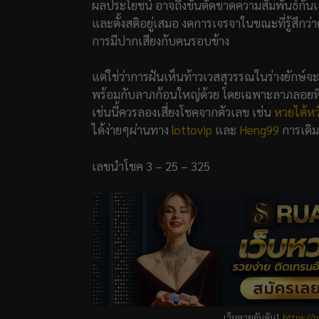
ผลประโยชน์ อาจถึงขั้นตัดขาดความสัมพันธ์กันเล
และตั้งสติอยู่เสมอ งดการเจรจาในขณะที่รู้สึก
การมีปากเสียงกับคนรอบข้าง
แต่ใช่ว่าการฝันเห็นท้าวเวสสุวรรณในร่างยักษ์จ
พร้อมกับลาภก้อนใหญ่ด้วย โดยเฉพาะลาภลอยที่มา
เช่นนี้ควรลองเสี่ยงโชคจากตัวเลข เช่น
หวยไต้หว
ได้ง่ายๆผ่านทาง
lottovip
และ
Heng99
การเดิม
เลขนำโชค 3 – 25 – 325
เว็บหวยอันดับ1
https://