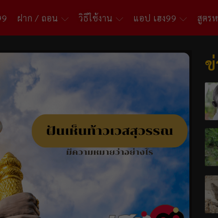
99
ฝาก / ถอน
วิธีใช้งาน
แอป เฮง99
สูตร
ข