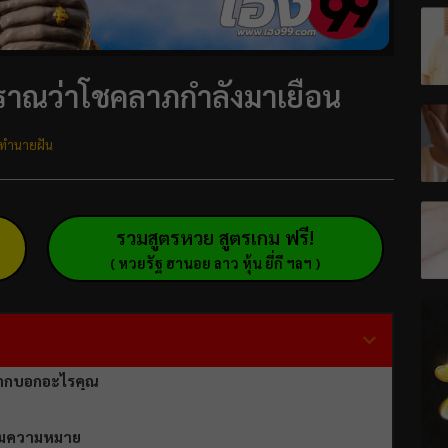
บราณว่าโชคลาภกำลังมาเยือน
ทำนายฝัน
รวมสูตรหวย สูตรเกม ฟรี!
( หวยรัฐ ฮานอย ลาว หุ้น ยี่กี ฯลฯ )
ยากบอกอะไรคุณ
้อมความหมาย