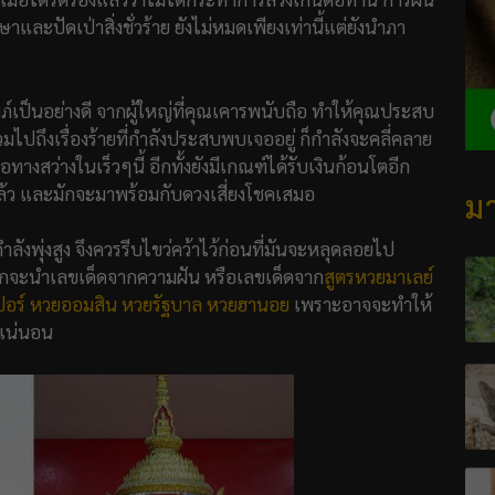
าและปัดเป่าสิ่งชั่วร้าย ยังไม่หมดเพียงเท่านี้แต่ยังนำภา
มภ์เป็นอย่างดี จากผู้ใหญ่ที่คุณเคารพนับถือ ทำให้คุณประสบ
ไปถึงเรื่องร้ายที่กำลังประสบพบเจออยู่ ก็กำลังจะคลี่คลาย
างสว่างในเร็วๆนี้ อีกทั้งยังมีเกณฑ์ได้รับเงินก้อนโตอีก
ีอยู่แล้ว และมักจะมาพร้อมกับดวงเสี่ยงโชคเสมอ
มา
งพุ่งสูง จึงควรรีบไขว่คว้าไว้ก่อนที่มันจะหลุดลอยไป
 ก็มักจะนำเลขเด็ดจากความฝัน หรือเลขเด็ดจาก
สูตรหวยมาเลย์
อร์
หวยออมสิน
หวยรัฐบาล
หวยฮานอย
เพราะอาจจะทำให้
แน่นอน