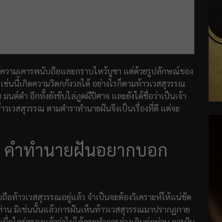
งให้ความเคารพนับถือและกราบไหว้บูชา แต่ด้วยรูปลักษณ์ของ
นเช่นนี้เกิดความวิตกกังวลได้ อย่างไรก็ตามท้าวเวสสุวรรณ
าย มนต์ดำ อีกทั้งยังขับไล่ภูตผีปีศาจ และยังได้ชื่อว่าเป็นเจ้า
นท้าวเวสสุวรรณ ตามตำราทำนายฝันจึงเป็นเรื่องที่ดี แต่จะ
รณ คำทำนายฝันอยากบอก
อท้าวเวสสุวรรณอยู่แล้ว จำเป็นจะต้องวิเคราะห์ให้แน่ชัด
ต่อท่าน มิเช่นนั้นแล้วการฝันเห็นท้าวเวสสุวรรณมาปรากฏกาย
เมื่อไตร่ตรองแล้วว่าไม่ได้กระทำการล่วงเกินต่อท่าน การฝัน