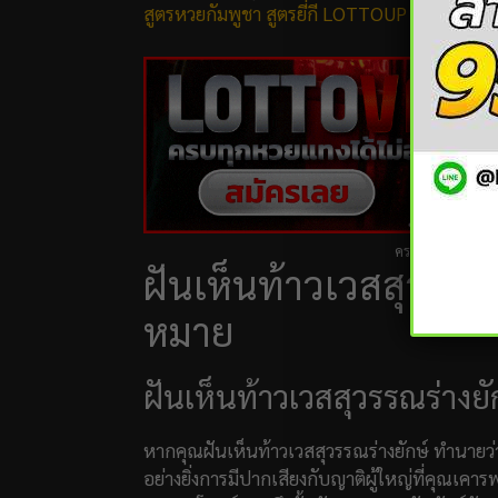
สูตรหวยกัมพูชา
สูตรยี่กี LOTTOUP
สูตรหวยหุ้น
ครบทุกหวย แทงได้
ฝันเห็นท้าวเวสสุวรร
หมาย
ฝันเห็นท้าวเวสสุวรรณร่างยั
หากคุณฝันเห็นท้าวเวสสุวรรณร่างยักษ์ ทำนายว
อย่างยิ่งการมีปากเสียงกับญาติผู้ใหญ่ที่คุณเคารพนั