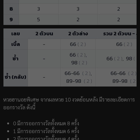
8
3
3
2
9
5
2
2
เลข
2 ตัวบน
2 ตัวล่าง
รวม 2 ตัวบน - ล
เบิ้ล
-
66
( 2 )
66
( 2 )
66
( 2 )
ซ้ำ
-
66
( 2 )
98
( 2
98
( 2 )
66-66
( 2 )
66-66
( 2 )
ซ้ำ (กลับ)
-
89-98
( 2 )
89-98
( 2 )
หวยฮานอยพิเศษ จากผลหวย 10 งวดย้อนหลัง มีรายละเอียดการ
ออกรางวัล ดังนี้
0 มีการออกรางวัลทั้งหมด 8 ครั้ง
1 มีการออกรางวัลทั้งหมด 6 ครั้ง
2 มีการออกรางวัลทั้งหมด 4 ครั้ง