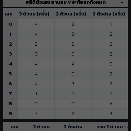
−
สถิติตัวเลข ฮานอย VIP ที่ออกทั้งหมด
เลข
3 ตัวบน (ครั้ง)
2 ตัวบน (ครั้ง)
2 ตัวล่าง (ครั้ง)
0
4
3
1
1
4
3
2
2
2
2
2
3
0
0
2
4
4
4
0
5
4
0
2
6
4
3
2
7
1
1
1
8
0
0
5
9
7
4
3
เลข
2 ตัวบน
2 ตัวล่าง
รวม 2 ตัวบน - ล