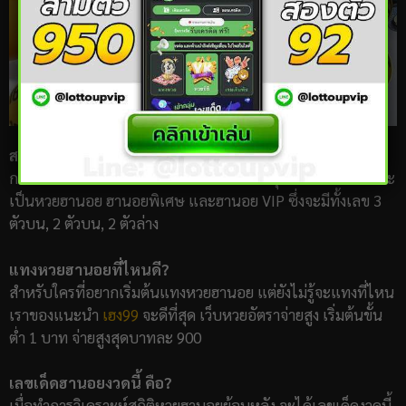
สถิติฮานอยออกวันอังคาร คือ?
การรวมผลหวยแต่ละงวด ที่มีการออกรางวัลทุกวันอังคาร ไม่ว่าจะ
เป็นหวยฮานอย ฮานอยพิเศษ และฮานอย VIP ซึ่งจะมีทั้งเลข 3
ตัวบน, 2 ตัวบน, 2 ตัวล่าง
แทงหวยฮานอยที่ไหนดี?
สำหรับใครที่อยากเริ่มต้นแทงหวยฮานอย แต่ยังไม่รู้จะแทงที่ไหน
เราของแนะนำ
เฮง99
จะดีที่สุด เว็บหวยอัตราจ่ายสูง เริ่มต้นขั้น
ต่ำ 1 บาท จ่ายสูงสุดบาทละ 900
เลขเด็ดฮานอยงวดนี้ คือ?
เมื่อทำการวิเคราะห์สถิติหวยฮานอยย้อนหลัง จะได้เลขเด็ดงวดนี้