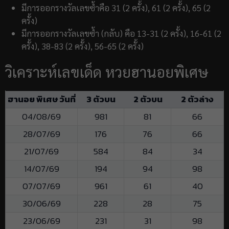
มีการออกรางวัลเลขซ้ำคือ 31 (2 ครั้ง), 61 (2 ครั้ง), 65 (2
ครั้ง)
มีการออกรางวัลเลขซ้ำ (กลับ) คือ 13-31 (2 ครั้ง), 16-61 (2
ครั้ง), 38-83 (2 ครั้ง), 56-65 (2 ครั้ง)
วิเคราะห์เลขเด็ด หวยฮานอยพิเศษ
ฮานอย พิเศษ วันที่
3 ตัวบน
2 ตัวบน
2 ตัวล่าง
04/08/69
981
81
66
28/07/69
176
76
66
21/07/69
584
84
34
14/07/69
194
94
98
07/07/69
961
61
40
30/06/69
228
28
75
23/06/69
231
31
98