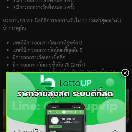
9 มีการออกรางวัลทั้งหมด 5 ครั้ง
หวยฮานอย VIP มีสถิติการออกรางวันใน 10 งวดล่าสุดอย่างไร
บ้าง มาดูกัน
เลขที่มีการออกรางวัลมากที่สุดคือ 0
เลขที่มีการออกรางวัลน้อยที่สุดคือ 5
มีการออกรางวัลเลขเบิ้ลคือ –
มีการออกรางวัลเลขซ้ำคือ 78 (2 ครั้ง)
มีการออกรางวัลเลขซ้ำ (กลับ) คือ 02-20 (2 ครั้ง), 04-40 (2
×
ครั้ง), 13-31 (2 ครั้ง), 39-93 (2 ครั้ง), 78-87 (2 ครั้ง)