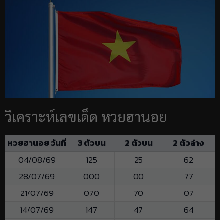
วิเคราะห์เลขเด็ด หวยฮานอย
หวยฮานอย วันที่
3 ตัวบน
2 ตัวบน
2 ตัวล่าง
04/08/69
125
25
62
28/07/69
000
00
77
21/07/69
070
70
07
14/07/69
147
47
64