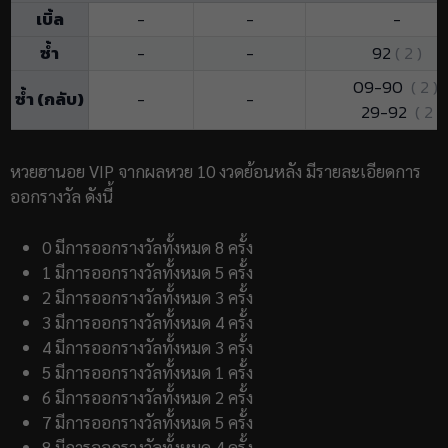
เบิ้ล
-
-
-
ซ้ำ
-
-
92
( 2 )
09-90
( 2 )
ซ้ำ (กลับ)
-
-
29-92
( 2 )
หวยฮานอย VIP จากผลหวย 10 งวดย้อนหลัง มีรายละเอียดการ
ออกรางวัล ดังนี้
0 มีการออกรางวัลทั้งหมด 8 ครั้ง
1 มีการออกรางวัลทั้งหมด 5 ครั้ง
2 มีการออกรางวัลทั้งหมด 3 ครั้ง
3 มีการออกรางวัลทั้งหมด 4 ครั้ง
4 มีการออกรางวัลทั้งหมด 3 ครั้ง
5 มีการออกรางวัลทั้งหมด 1 ครั้ง
6 มีการออกรางวัลทั้งหมด 2 ครั้ง
7 มีการออกรางวัลทั้งหมด 5 ครั้ง
8 มีการออกรางวัลทั้งหมด 4 ครั้ง