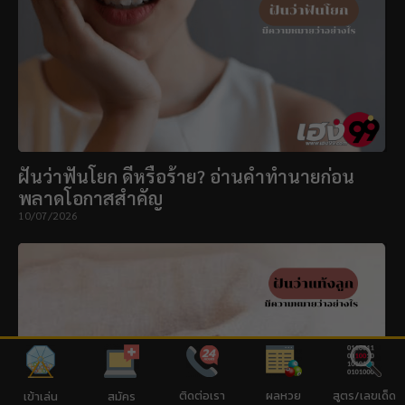
ฝันว่าฟันโยก ดีหรือร้าย? อ่านคำทำนายก่อน
พลาดโอกาสสำคัญ
10/07/2026
ติดต่อเรา
ผลหวย
สูตร/เลขเด็ด
เข้าเล่น
สมัคร