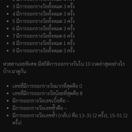
3 มีการออกรางวัลทั้งหมด 3 ครั้ง
4 มีการออกรางวัลทั้งหมด 3 ครั้ง
5 มีการออกรางวัลทั้งหมด 3 ครั้ง
6 มีการออกรางวัลทั้งหมด 3 ครั้ง
7 มีการออกรางวัลทั้งหมด 6 ครั้ง
8 มีการออกรางวัลทั้งหมด 1 ครั้ง
9 มีการออกรางวัลทั้งหมด 3 ครั้ง
หวยฮานอยพิเศษ มีสถิติการออกรางวันใน 10 งวดล่าสุดอย่างไร
บ้าง มาดูกัน
เลขที่มีการออกรางวัลมากที่สุดคือ 0
เลขที่มีการออกรางวัลน้อยที่สุดคือ 8
มีการออกรางวัลเลขเบิ้ลคือ –
มีการออกรางวัลเลขซ้ำคือ –
มีการออกรางวัลเลขซ้ำ (กลับ) คือ 13-31 (2 ครั้ง), 15-51 (2
ครั้ง)