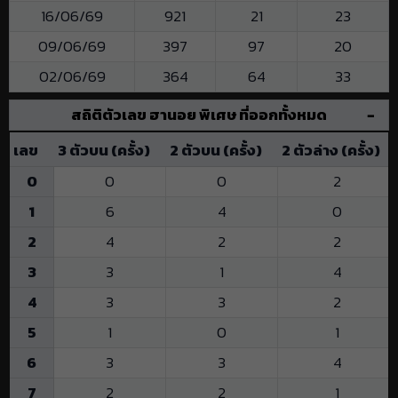
16/06/69
921
21
23
09/06/69
397
97
20
02/06/69
364
64
33
−
สถิติตัวเลข ฮานอย พิเศษ ที่ออกทั้งหมด
เลข
3 ตัวบน (ครั้ง)
2 ตัวบน (ครั้ง)
2 ตัวล่าง (ครั้ง)
0
0
0
2
1
6
4
0
2
4
2
2
3
3
1
4
4
3
3
2
5
1
0
1
6
3
3
4
7
2
2
1